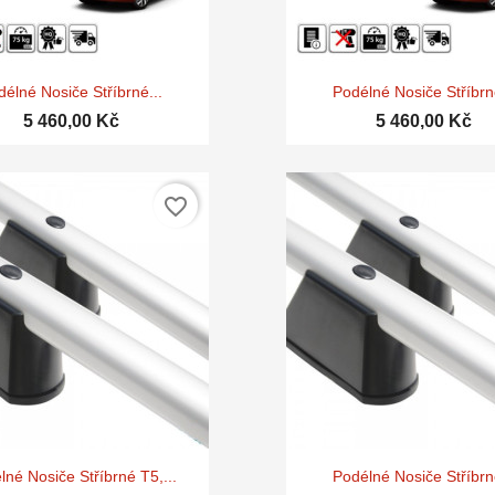


Rychlý náhled
Rychlý náhle
délné Nosiče Stříbrné...
Podélné Nosiče Stříbrné
5 460,00 Kč
5 460,00 Kč
favorite_border


Rychlý náhled
Rychlý náhle
lné Nosiče Stříbrné T5,...
Podélné Nosiče Stříbrné