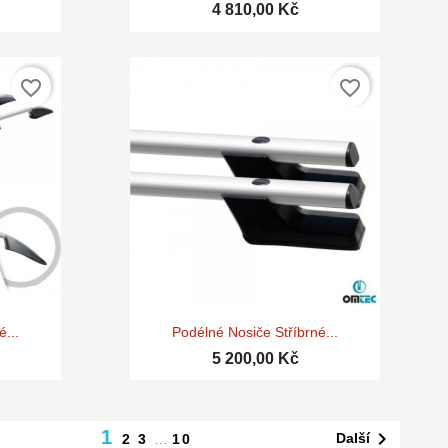
4 810,00 Kč
favorite_border
favorite_border

d
Rychlý náhled
...
Podélné Nosiče Stříbrné...
5 200,00 Kč
1

Další
2
3
…
10