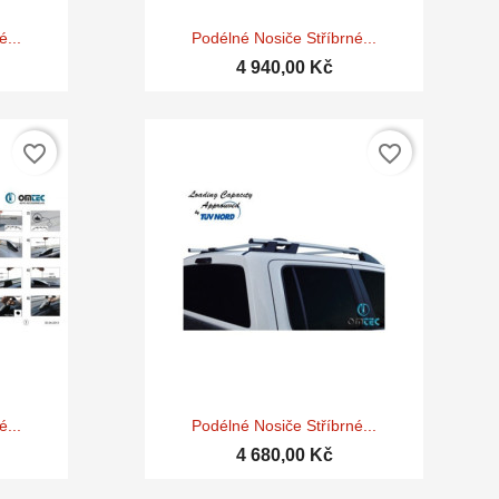

d
Rychlý náhled
...
Podélné Nosiče Stříbrné...
4 940,00 Kč
favorite_border
favorite_border

d
Rychlý náhled
...
Podélné Nosiče Stříbrné...
4 680,00 Kč