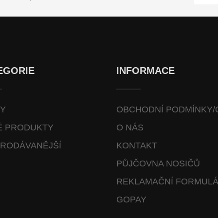
EGORIE
INFORMACE
VY
OBCHODNÍ PODMÍNKY/
É PRODUKTY
O NÁS
RODÁVANĚJŠÍ
KONTAKT
PŮJČOVNA NOSIČŮ
REKLAMAČNÍ FORMUL
GOPAY