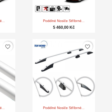

d
Rychlý náhled
...
Podélné Nosiče Stříbrné...
5 460,00 Kč
favorite_border
favorite_border

d
Rychlý náhled
...
Podélné Nosiče Stříbrné...