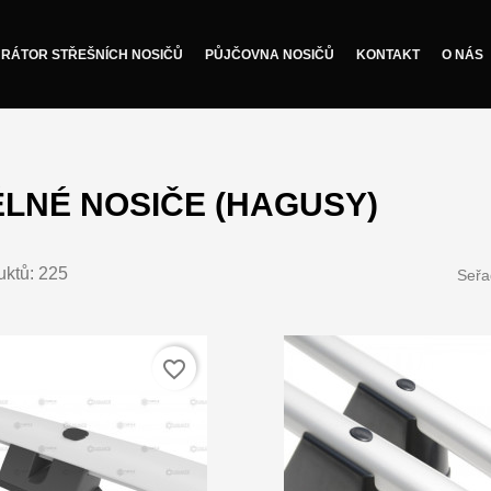
RÁTOR STŘEŠNÍCH NOSIČŮ
PŮJČOVNA NOSIČŮ
KONTAKT
O NÁS
LNÉ NOSIČE (HAGUSY)
uktů: 225
Seřa
favorite_border