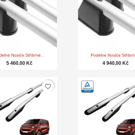


Rychlý náhled
Rychlý náhle
délné Nosiče Stříbrné...
Podélné Nosiče Stříbrné
5 460,00 Kč
4 940,00 Kč
favorite_border