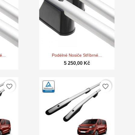

d
Rychlý náhled
...
Podélné Nosiče Stříbrné...
5 250,00 Kč
favorite_border
favorite_border