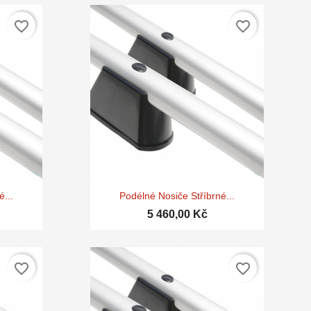
favorite_border
favorite_border

d
Rychlý náhled
...
Podélné Nosiče Stříbrné...
5 460,00 Kč
favorite_border
favorite_border