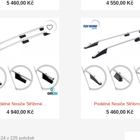
5 460,00 Kč
4 550,00 Kč
favorite_border


Rychlý náhled
Rychlý náhle
délné Nosiče Stříbrné...
Podélné Nosiče Stříbrné
4 940,00 Kč
5 460,00 Kč
-24 z 225 položek