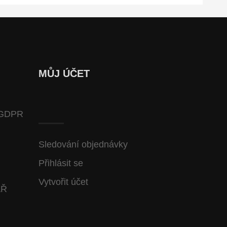
MŮJ ÚČET
GDPR
Sledování objednávky
Přihlásit se
Vytvořit účet
ÁŘ