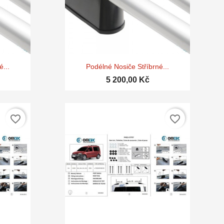

d
Rychlý náhled
...
Podélné Nosiče Stříbrné...
5 200,00 Kč
favorite_border
favorite_border