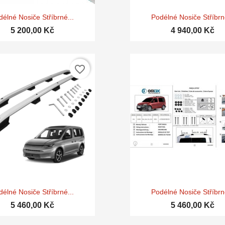


Rychlý náhled
Rychlý náhle
délné Nosiče Stříbrné...
Podélné Nosiče Stříbrné
5 200,00 Kč
4 940,00 Kč
favorite_border


Rychlý náhled
Rychlý náhle
délné Nosiče Stříbrné...
Podélné Nosiče Stříbrné
5 460,00 Kč
5 460,00 Kč