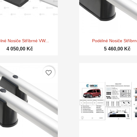


Rychlý náhled
Rychlý náhle
lné Nosiče Stříbrné VW...
Podélné Nosiče Stříbrné
4 050,00 Kč
5 460,00 Kč
favorite_border