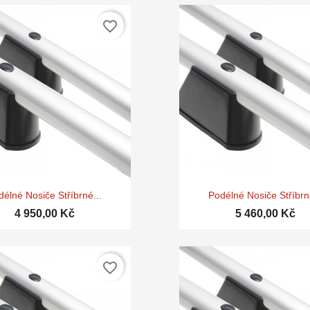
favorite_border


Rychlý náhled
Rychlý náhle
délné Nosiče Stříbrné...
Podélné Nosiče Stříbrné
4 950,00 Kč
5 460,00 Kč
favorite_border