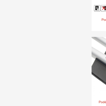
Po
Podé