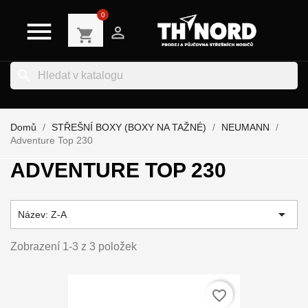
0


shopping_cart
search
Domů
STŘEŠNÍ BOXY (BOXY NA TAŽNÉ)
NEUMANN
Adventure Top 230
ADVENTURE TOP 230

Název: Z-A
Zobrazení 1-3 z 3 položek
favorite_border