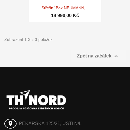
Střešní Box NEUMANN,...
14 990,00 Kč
Zobrazení 1-3 z 3 položek

Zpět na začátek
place
PEKAŘSKÁ 125/21, ÚSTÍ N/L