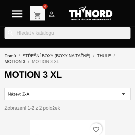
0


shopping_cart
search
Domů
STŘEŠNÍ BOXY (BOXY NA TAŽNÉ)
THULE
MOTION 3
MOTION 3 XL
MOTION 3 XL

Název: Z-A
Zobrazení 1-2 z 2 položek
favorite_border