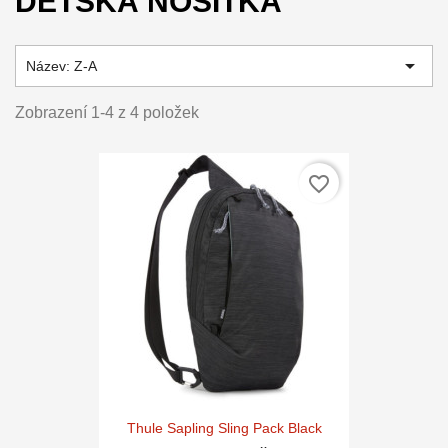
DĚTSKÁ NOSÍTKA

Název: Z-A
Zobrazení 1-4 z 4 položek
favorite_border
Thule Sapling Sling Pack Black