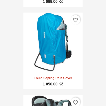
1 099,00 Kč
favorite_border
Thule Sapling Rain Cover
1 050,00 Kč
favorite_border