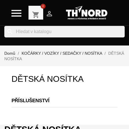
0


shopping_cart
search
Domů
KOČÁRKY / VOZÍKY / SEDAČKY / NOSÍTKA
DĚTSKÁ
NOSÍTKA
DĚTSKÁ NOSÍTKA
PŘÍSLUŠENSTVÍ