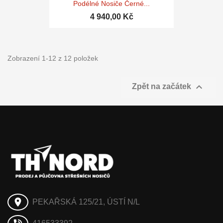
Podélné Nosiče Černé...
4 940,00 Kč
Zobrazení 1-12 z 12 položek

Zpět na začátek
place
PEKAŘSKÁ 125/21, ÚSTÍ N/L