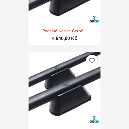
Podélné Nosiče Černé...
4 940,00 Kč
favorite_border