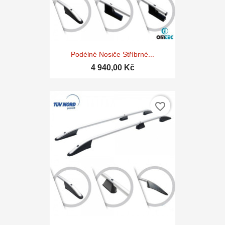
Podélné Nosiče Stříbrné...
4 940,00 Kč
favorite_border