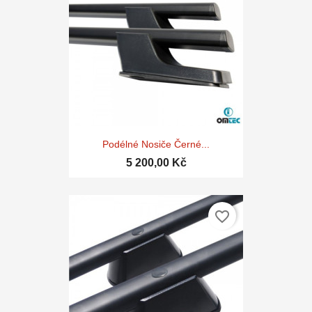
Podélné Nosiče Černé...
5 200,00 Kč
favorite_border