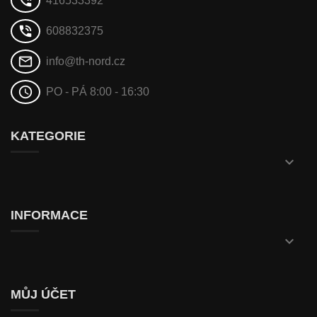
phone_in_talk
416533392
phone_in_talk
608832375
mail_outline
info@th-nord.cz
schedule
PO - PÁ 8:00 - 16:30
KATEGORIE

INFORMACE

MŮJ ÚČET