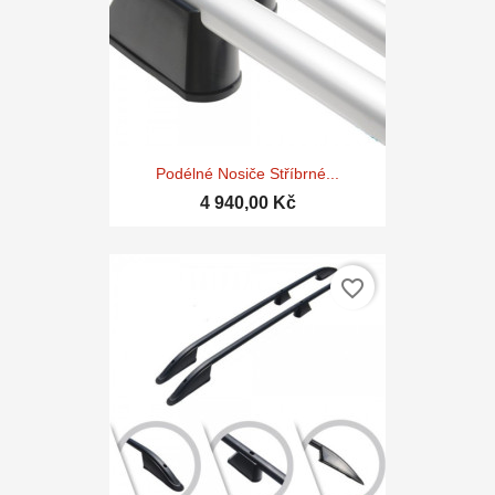
Podélné Nosiče Stříbrné...
4 940,00 Kč
favorite_border