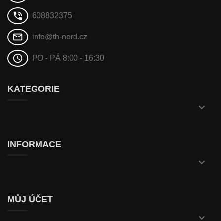
phone_in_talk
608832375
mail_outline
info@th-nord.cz
schedule
PO - PÁ 8:00 - 16:30
KATEGORIE

INFORMACE

MŮJ ÚČET
