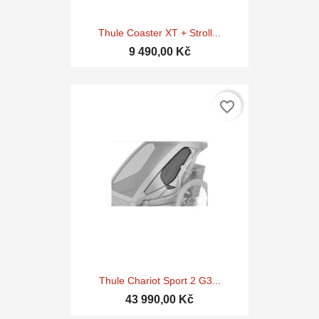
Thule Coaster XT + Stroll...
9 490,00 Kč
favorite_border
Thule Chariot Sport 2 G3...
43 990,00 Kč