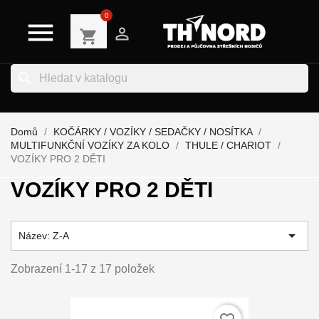
0


shopping_cart
search
Domů
KOČÁRKY / VOZÍKY / SEDAČKY / NOSÍTKA
MULTIFUNKČNÍ VOZÍKY ZA KOLO
THULE / CHARIOT
VOZÍKY PRO 2 DĚTI
VOZÍKY PRO 2 DĚTI

Název: Z-A
Zobrazení 1-17 z 17 položek