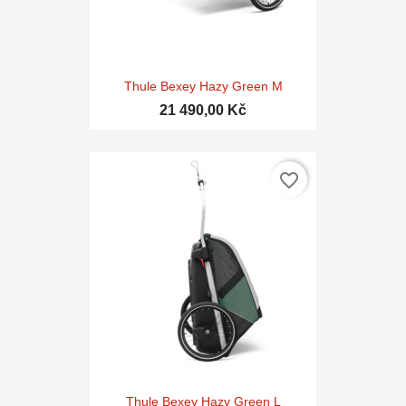
Thule Bexey Hazy Green M
21 490,00 Kč
favorite_border
Thule Bexey Hazy Green L