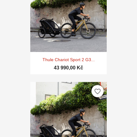
Thule Chariot Sport 2 G3...
43 990,00 Kč
favorite_border