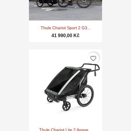
Thule Chariot Sport 2 G3...
41 990,00 Kč
favorite_border
Thule Chariot Lite 2 Agave...