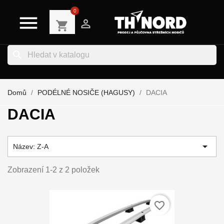
0


shopping_cart
search
Domů
PODÉLNÉ NOSIČE (HAGUSY)
DACIA
DACIA

Název: Z-A
Zobrazení 1-2 z 2 položek
favorite_border