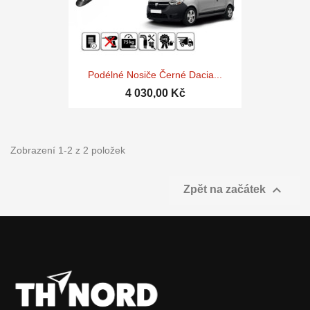
Podélné Nosiče Černé Dacia...
4 030,00 Kč
Zobrazení 1-2 z 2 položek

Zpět na začátek