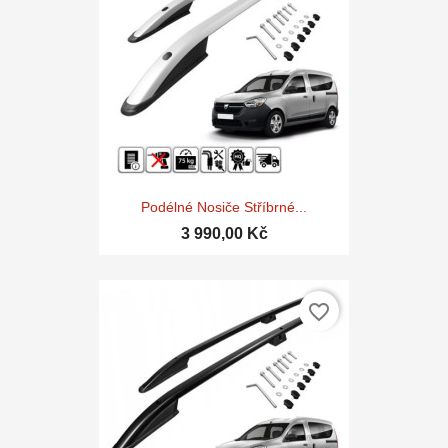
Podélné Nosiče Stříbrné...
3 990,00 Kč
favorite_border