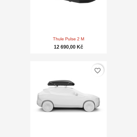
Thule Pulse 2 M
12 690,00 Kč
favorite_border