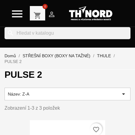
0


shopping_cart
search
Domů
STŘEŠNÍ BOXY (BOXY NA TAŽNÉ)
THULE
PULSE 2
PULSE 2

Název: Z-A
Zobrazení 1-3 z 3 položek
favorite_border