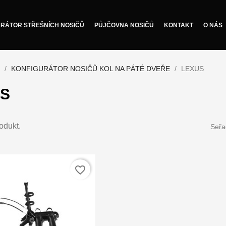
RÁTOR STŘEŠNÍCH NOSIČŮ
PŮJČOVNA NOSIČŮ
KONTAKT
O NÁS
KONFIGURÁTOR NOSIČŮ KOL NA PÁTÉ DVEŘE
LEXUS
S
odukt.
Seřa
favorite_border