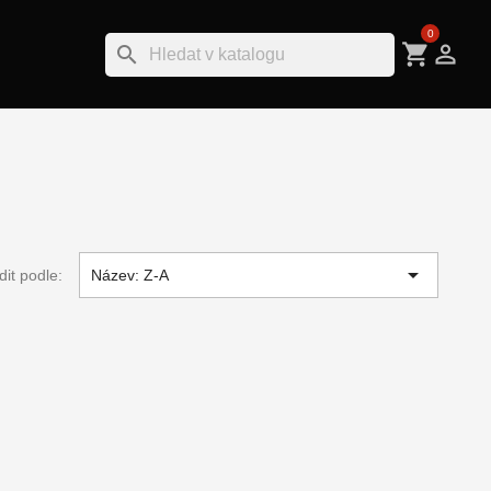
0
shopping_cart

search

dit podle:
Název: Z-A