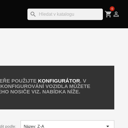
0
shopping_cart

search
VEŘE POUŽIJTE
KONFIGURÁTOR
. V
AKONFIGUROVÁNÍ VOZIDLA MŮŽETE
O NOSIČE VIZ. NABÍDKA NÍŽE.

dit podle:
Název: Z-A