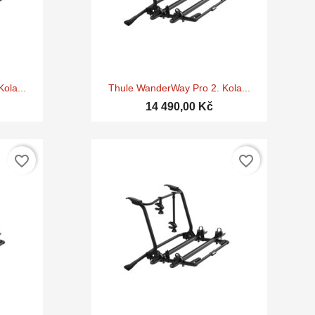

d
Rychlý náhled
ola...
Thule WanderWay Pro 2. Kola...
14 490,00 Kč
favorite_border
favorite_border