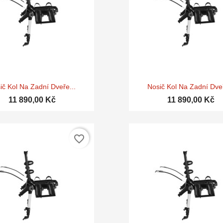


Rychlý náhled
Rychlý náhle
ič Kol Na Zadní Dveře...
Nosič Kol Na Zadní Dveř
11 890,00 Kč
11 890,00 Kč
favorite_border