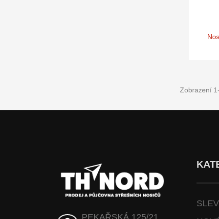
Nos
Zobrazení 1
KAT
SLE
PEKAŘSKÁ 125/21,