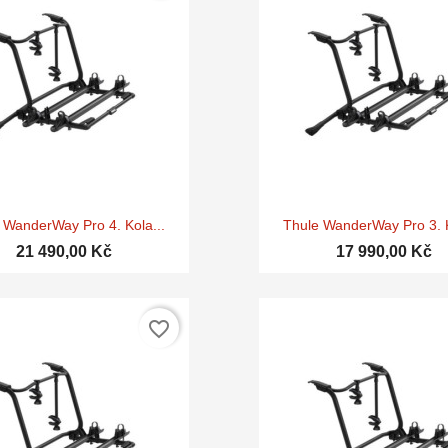


Rychlý náhled
Rychlý náhle
 WanderWay Pro 4. Kola...
Thule WanderWay Pro 3. K
21 490,00 Kč
17 990,00 Kč
favorite_border