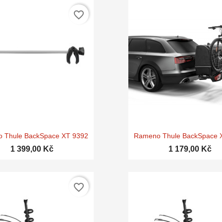
favorite_border


Rychlý náhled
Rychlý náhle
 Thule BackSpace XT 9392
Rameno Thule BackSpace 
1 399,00 Kč
1 179,00 Kč
favorite_border