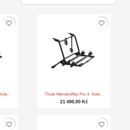
favorite_border
favorite_border

d
Rychlý náhled
ola...
Thule WanderWay Pro 4. Kola...
21 490,00 Kč
favorite_border
favorite_border