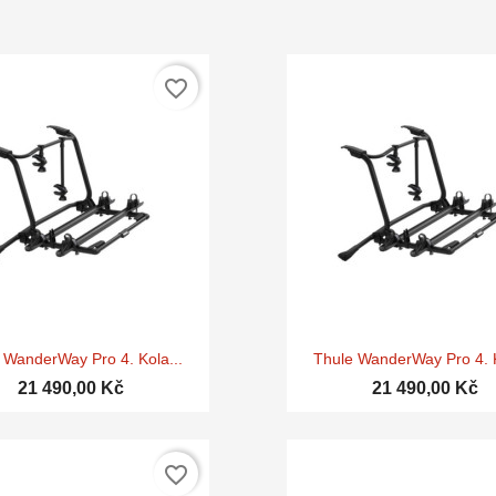
favorite_border


Rychlý náhled
Rychlý náhle
 WanderWay Pro 4. Kola...
Thule WanderWay Pro 4. K
21 490,00 Kč
21 490,00 Kč
favorite_border