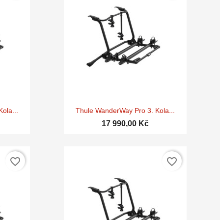

d
Rychlý náhled
ola...
Thule WanderWay Pro 3. Kola...
17 990,00 Kč
favorite_border
favorite_border