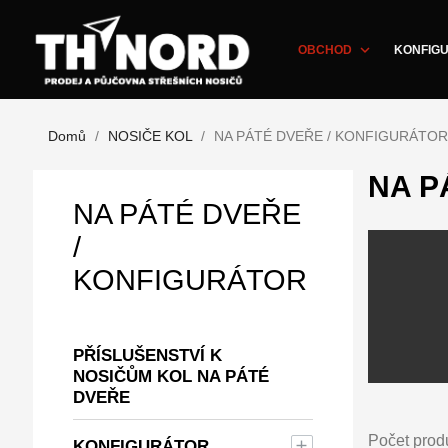
expand_more
OBCHOD
KONFIGU
Domů
NOSIČE KOL
NA PÁTÉ DVEŘE / KONFIGURÁTOR
NA P
NA PÁTÉ DVEŘE
/
KONFIGURÁTOR
PŘÍSLUŠENSTVÍ K
NOSIČŮM KOL NA PÁTÉ
DVEŘE
Počet prod
KONFIGURÁTOR
