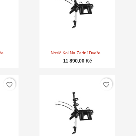

d
Rychlý náhled
e...
Nosič Kol Na Zadní Dveře...
11 890,00 Kč
favorite_border
favorite_border