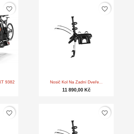
favorite_border
favorite_border

d
Rychlý náhled
XT 9382
Nosič Kol Na Zadní Dveře...
11 890,00 Kč
favorite_border
favorite_border