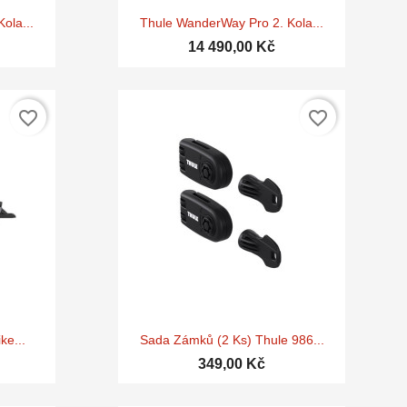

d
Rychlý náhled
ola...
Thule WanderWay Pro 2. Kola...
14 490,00 Kč
favorite_border
favorite_border

d
Rychlý náhled
ke...
Sada Zámků (2 Ks) Thule 986...
349,00 Kč