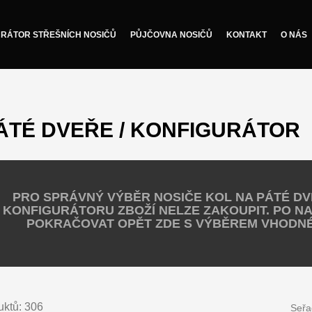
RÁTOR STŘEŠNÍCH NOSIČŮ
PŮJČOVNA NOSIČŮ
KONTAKT
O NÁS
ÁTÉ DVEŘE / KONFIGURÁTOR
PRO SPRÁVNÝ VÝBĚR NOSIČE KOL NA PÁTÉ D
KONFIGURÁTORU ZBOŽÍ NELZE ZAKOUPIT. PO N
POKRAČOVAT OPĚT ZDE S VÝBĚREM VHODNÉH
uktů: 306
Seřa