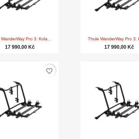


Rychlý náhled
Rychlý náhle
 WanderWay Pro 3. Kola...
Thule WanderWay Pro 3. K
17 990,00 Kč
17 990,00 Kč
favorite_border