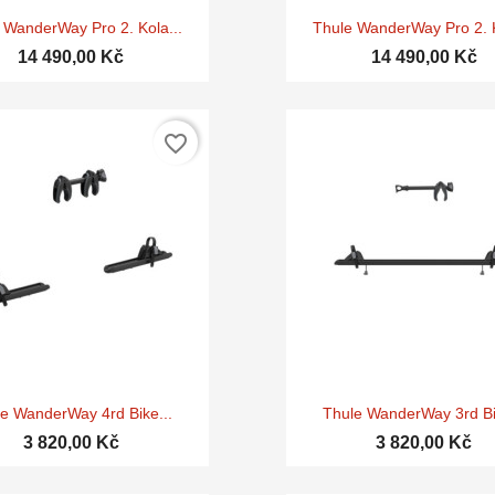


Rychlý náhled
Rychlý náhle
 WanderWay Pro 2. Kola...
Thule WanderWay Pro 2. K
14 490,00 Kč
14 490,00 Kč
favorite_border


Rychlý náhled
Rychlý náhle
e WanderWay 4rd Bike...
Thule WanderWay 3rd Bi
3 820,00 Kč
3 820,00 Kč