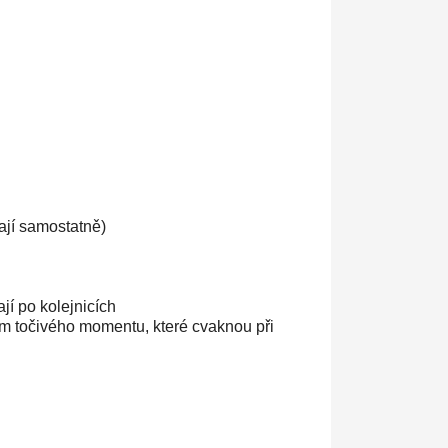
vají samostatně)
í po kolejnicích
 točivého momentu, které cvaknou při