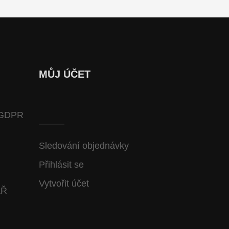
MŮJ ÚČET
GDPR
Sledování objednávky
Přihlásit se
Vytvořit účet
ÁŘ