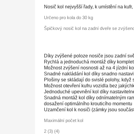
Nosič kol nejvyšší řady, k umístění na kuf
Určeno pro kola do 30 kg
Špičkový nosič kol na zadní dveře se zvýšen
Díky zvýšené poloze nosiče jsou zadní svět
Rychlá a jednoduchá montáž díky komplet
Možnost zvýšení nosnosti až na 4 jízdní ko
Snadné nakládání kol díky snadno nastavit
Plošiny se skládají do svislé polohy, kdy
Možnost otevření kufru vozidla bez jakých
Jednoduché upevnění kol díky nastaviteln
Snadná montáž kol díky odnímatelným ram
dosažení optimálního krouticího momentu
Uzamčení kol k nosiči (zámky jsou součást
Maximální počet kol
2 (3) (4)