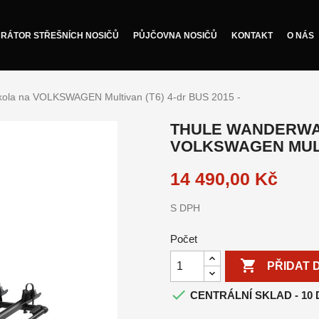
RÁTOR STŘEŠNÍCH NOSIČŮ
PŮJČOVNA NOSIČŮ
KONTAKT
O NÁS
kola na VOLKSWAGEN Multivan (T6) 4-dr BUS 2015 -
THULE WANDERWAY
VOLKSWAGEN MULTI
14 490,00 Kč
S DPH
Počet

PŘIDAT 

CENTRÁLNÍ SKLAD - 10 