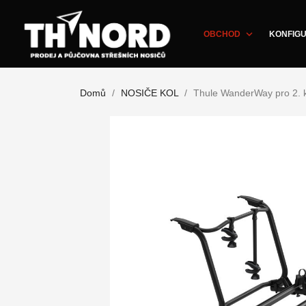
expand_more
OBCHOD
KONFIGU
Domů
NOSIČE KOL
Thule WanderWay pro 2. 