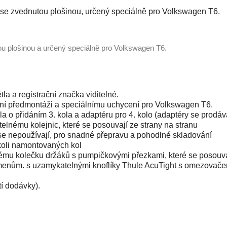
r, se zvednutou plošinou, určený speciálně pro Volkswagen T6.
ou plošinou a určený speciálně pro Volkswagen T6.
la a registrační značka viditelné.
ní předmontáži a speciálnímu uchycení pro Volkswagen T6.
la o přidáním 3. kola a adaptéru pro 4. kolo (adaptéry se prodá
elnému kolejnic, které se posouvají ze strany na stranu
ž se nepoužívají, pro snadné přepravu a pohodlné skladování
koli namontovaných kol
ému kolečku držáků s pumpičkovými přezkami, které se posouvaj
enům. s uzamykatelnými knoflíky Thule AcuTight s omezovačem
í dodávky).