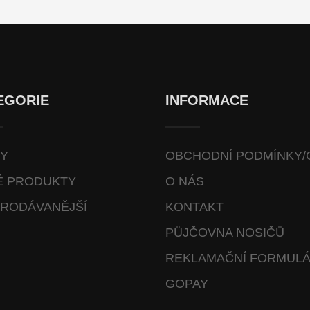
EGORIE
INFORMACE
VY
OBCHODNÍ PODMÍNKY/
É PRODUKTY
O NÁS
RODÁVANĚJŠÍ
KONTAKT
PŮJČOVNA NOSIČŮ
REKLAMAČNÍ FORMUL
GOPAY