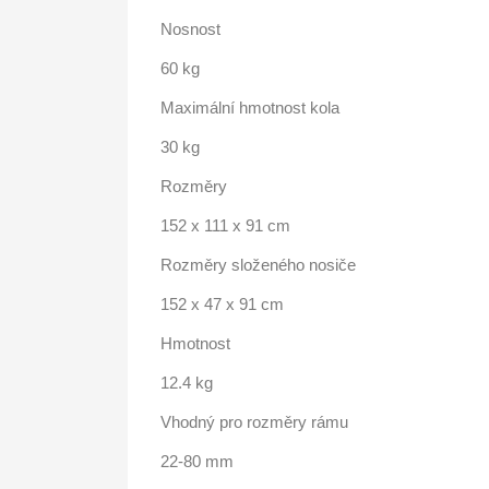
Nosnost
60 kg
Maximální hmotnost kola
30 kg
Rozměry
152 x 111 x 91 cm
Rozměry složeného nosiče
152 x 47 x 91 cm
Hmotnost
12.4 kg
Vhodný pro rozměry rámu
22-80 mm