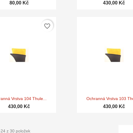
80,00 Kč
430,00 Kč
favorite_border


Rychlý náhled
Rychlý náhle
anná Vrstva 104 Thule...
Ochranná Vrstva 103 Thu
430,00 Kč
430,00 Kč
-24 z 30 položek