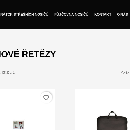
RÁTOR STŘEŠNÍCH NOSIČŮ
PŮJČOVNA NOSIČŮ
KONTAKT
O NÁS
OVÉ ŘETĚZY
uktů: 30
Seřa
favorite_border