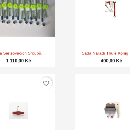


Rychlý náhled
Rychlý náhle
a Seřizovacích Šroubů...
Sada Nářadí Thule König
1 110,00 Kč
400,00 Kč
favorite_border