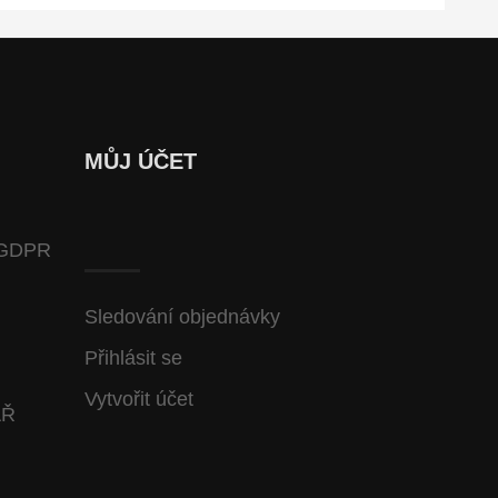
MŮJ ÚČET
GDPR
Sledování objednávky
Přihlásit se
Vytvořit účet
ÁŘ