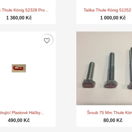


Rychlý náhled
Rychlý náhle
 Thule König 52328 Pro...
Taška Thule König 51252 
1 360,00 Kč
1 000,00 Kč
favorite_border


Rychlý náhled
Rychlý náhle
hující Plastové Háčky...
Šroub 75 Mm Thule Köni
490,00 Kč
80,00 Kč