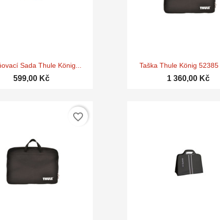


Rychlý náhled
Rychlý náhle
ovací Sada Thule König...
Taška Thule König 52385 
599,00 Kč
1 360,00 Kč
favorite_border