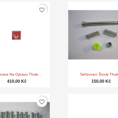
favorite_border


Rychlý náhled
Rychlý náhle
rava Na Opravu Thule...
Seřizovací Šroub Thule
410,00 Kč
150,00 Kč
favorite_border