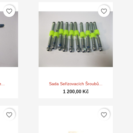
favorite_border
favorite_border

d
Rychlý náhled
...
Sada Seřizovacích Šroubů...
1 200,00 Kč
favorite_border
favorite_border