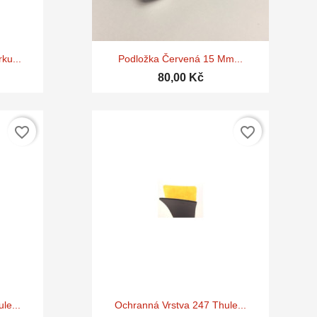

d
Rychlý náhled
ku...
Podložka Červená 15 Mm...
80,00 Kč
favorite_border
favorite_border

d
Rychlý náhled
le...
Ochranná Vrstva 247 Thule...