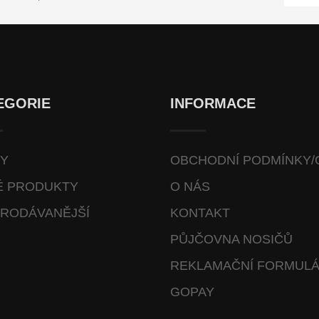
EGORIE
INFORMACE
VY
OBCHODNÍ PODMÍNKY/
É PRODUKTY
O NÁS
RODÁVANĚJŠÍ
KONTAKT
PŮJČOVNA NOSIČŮ
REKLAMAČNÍ FORMUL
GOPAY