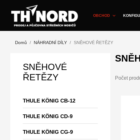
expand_more
OBCHOD
KONFIGU
Domů
NÁHRADNÍ DÍLY
SNĚHOVÉ ŘETĚZY
SNĚH
SNĚHOVÉ
ŘETĚZY
Počet prod
THULE KÖNIG CB-12
THULE KÖNIG CD-9
THULE KÖNIG CG-9