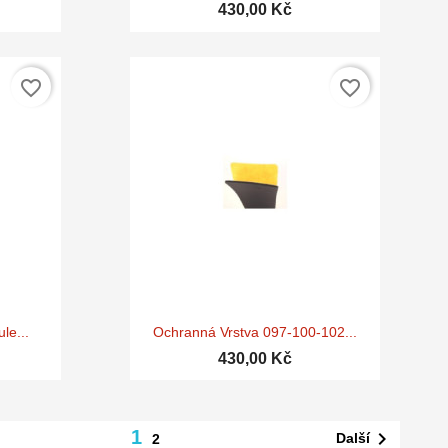
430,00 Kč
favorite_border
favorite_border

d
Rychlý náhled
le...
Ochranná Vrstva 097-100-102...
430,00 Kč
1

Další
2