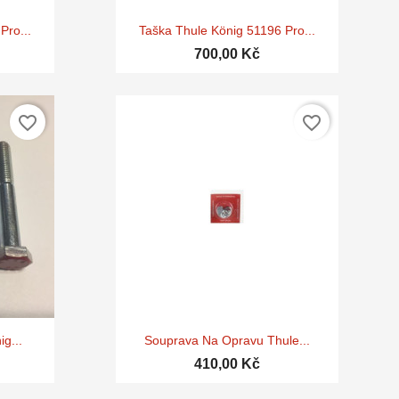

d
Rychlý náhled
Pro...
Taška Thule König 51196 Pro...
700,00 Kč
favorite_border
favorite_border

d
Rychlý náhled
g...
Souprava Na Opravu Thule...
410,00 Kč