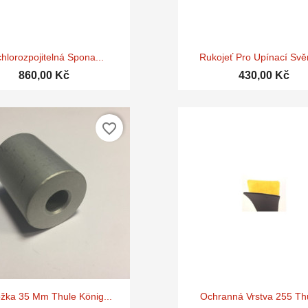


Rychlý náhled
Rychlý náhle
hlorozpojitelná Spona...
Rukojeť Pro Upínací Svěr
860,00 Kč
430,00 Kč
favorite_border


Rychlý náhled
Rychlý náhle
žka 35 Mm Thule König...
Ochranná Vrstva 255 Thu