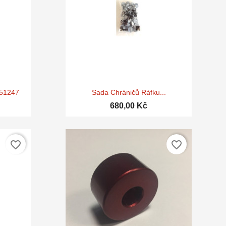

d
Rychlý náhled
 51247
Sada Chráničů Ráfku...
680,00 Kč
favorite_border
favorite_border