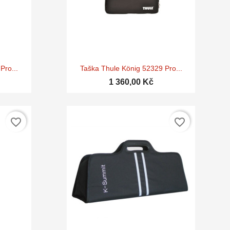

d
Rychlý náhled
Pro...
Taška Thule König 52329 Pro...
1 360,00 Kč
favorite_border
favorite_border