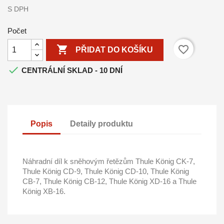
S DPH
Počet

favorite_border
PŘIDAT DO KOŠÍKU

CENTRÁLNÍ SKLAD - 10 DNÍ
Popis
Detaily produktu
Náhradní díl k sněhovým řetězům Thule König CK-7,
Thule König CD-9, Thule König CD-10, Thule König
CB-7, Thule König CB-12, Thule König XD-16 a Thule
König XB-16.