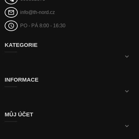
mail_outline
info@th-nord.cz
schedule
PO - PÁ 8:00 - 16:30
KATEGORIE

INFORMACE

MŮJ ÚČET
