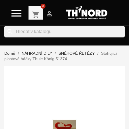
0


shopping_cart
search
Domů
NÁHRADNÍ DÍLY
SNĚHOVÉ ŘETĚZY
Stahující
plastové háčky Thule König 51374