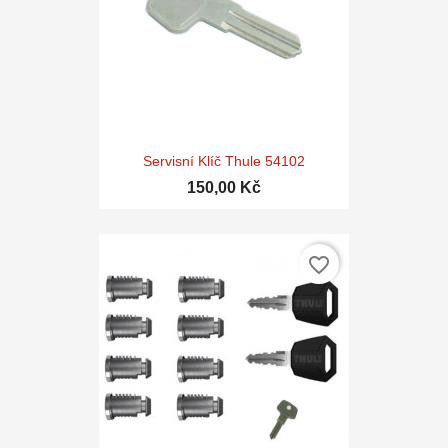
Servisní Klíč Thule 54102
150,00 Kč
favorite_border