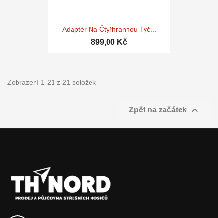
Adaptér Na Čtyřhrannou Tyč...
899,00 Kč
Zobrazení 1-21 z 21 položek

Zpět na začátek