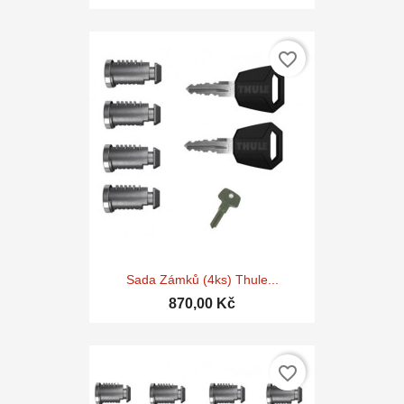
favorite_border
Sada Zámků (4ks) Thule...
870,00 Kč
favorite_border