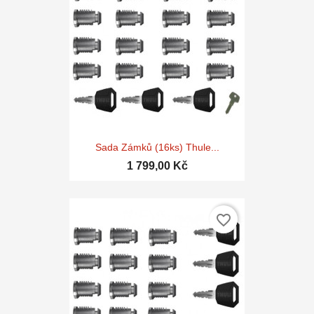
Sada Zámků (16ks) Thule...
1 799,00 Kč
favorite_border