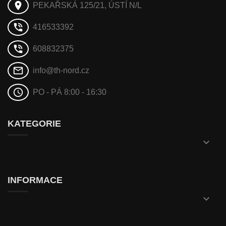
place
PEKAŘSKÁ 125/21, ÚSTÍ N/L
phone_in_talk
416533392
phone_in_talk
608832375
mail_outline
info@th-nord.cz
schedule
PO - PÁ 8:00 - 16:30
KATEGORIE

INFORMACE
