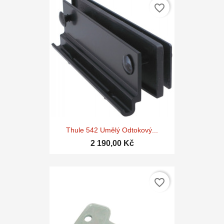
favorite_border
Thule 542 Umělý Odtokový...
2 190,00 Kč
favorite_border