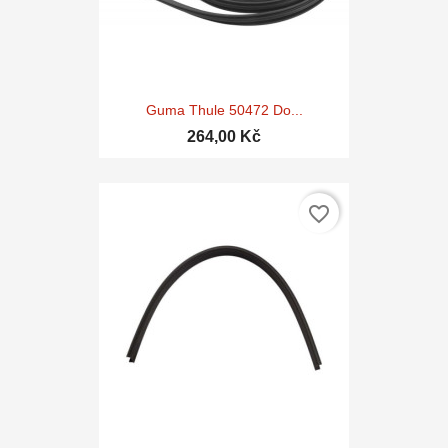
Guma Thule 50472 Do...
264,00 Kč
favorite_border