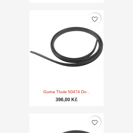
favorite_border
Guma Thule 50474 Do...
396,00 Kč
favorite_border