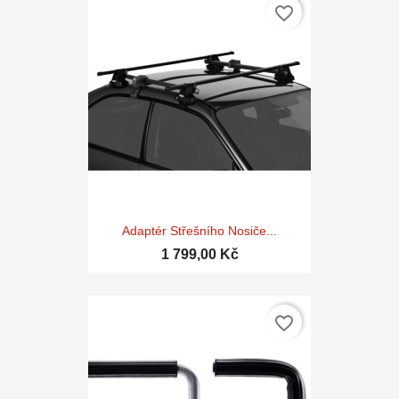
favorite_border
Adaptér Střešního Nosiče...
1 799,00 Kč
favorite_border