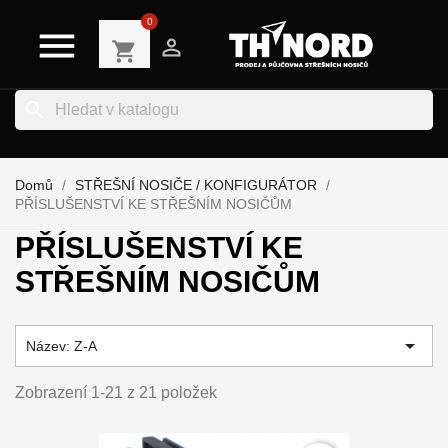
0


shopping_cart
search
Domů
STŘEŠNÍ NOSIČE / KONFIGURÁTOR
PŘÍSLUŠENSTVÍ KE STŘEŠNÍM NOSIČŮM
PŘÍSLUŠENSTVÍ KE
STŘEŠNÍM NOSIČŮM

Název: Z-A
Zobrazení 1-21 z 21 položek