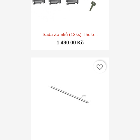
Sada Zámků (12ks) Thule...
1 490,00 Kč
favorite_border