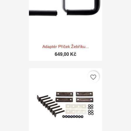
Adaptér Příček Žebříku...
649,00 Kč
favorite_border