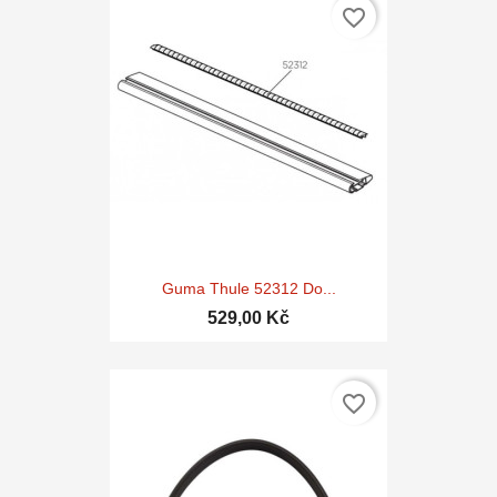
favorite_border
Guma Thule 52312 Do...
529,00 Kč
favorite_border