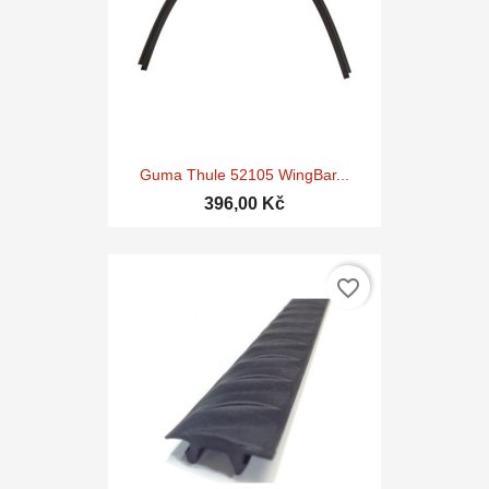
Guma Thule 52105 WingBar...
396,00 Kč
favorite_border