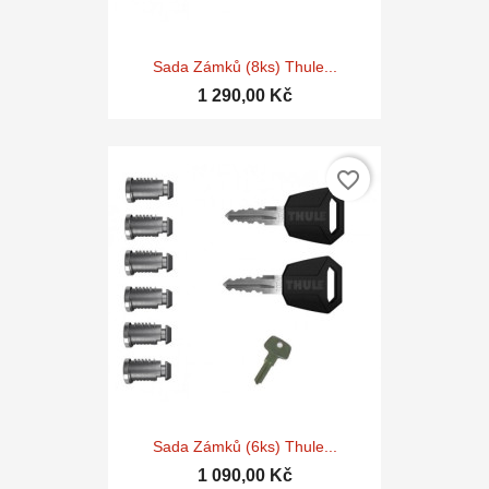
Sada Zámků (8ks) Thule...
1 290,00 Kč
favorite_border
Sada Zámků (6ks) Thule...
1 090,00 Kč