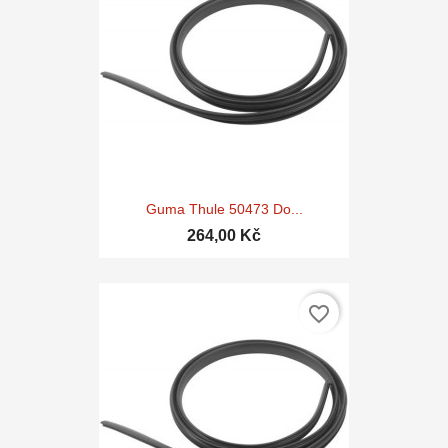
Guma Thule 50473 Do...
264,00 Kč
favorite_border