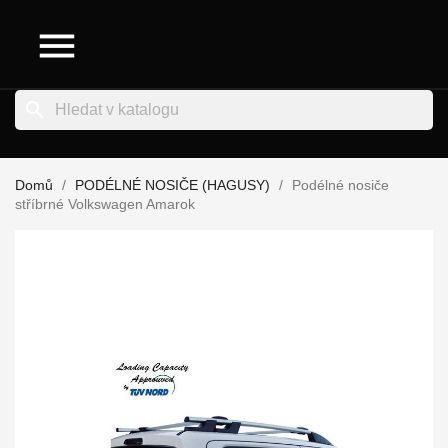

search
Domů
PODÉLNÉ NOSIČE (HAGUSY)
Podélné nosiče
stříbrné Volkswagen Amarok