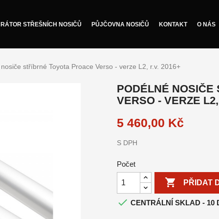
RÁTOR STŘEŠNÍCH NOSIČŮ
PŮJČOVNA NOSIČŮ
KONTAKT
O NÁS
nosiče stříbrné Toyota Proace Verso - verze L2, r.v. 2016+
PODÉLNÉ NOSIČE 
VERSO - VERZE L2, 
5 460,00 Kč
S DPH
Počet

PŘIDAT 

CENTRÁLNÍ SKLAD - 10 