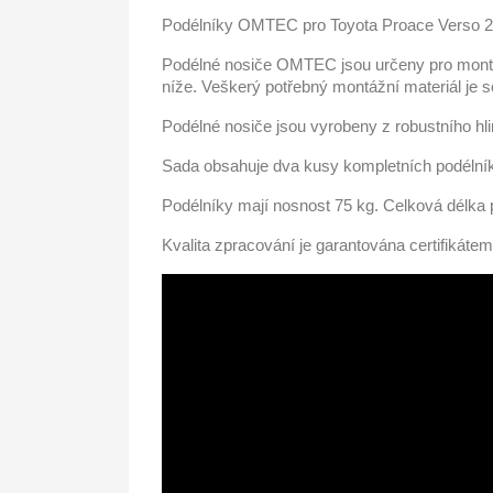
Podélníky OMTEC pro Toyota Proace Verso 2
Podélné nosiče OMTEC jsou
určeny pro mont
níže
. Veškerý potřebný
montážní materiál je 
Podélné nosiče jsou
vyrobeny z robustního hli
Sada obsahuje dva kusy kompletních podélní
Podélníky mají
nosnost 75 kg.
Celková
délka
Kvalita zpracování je garantována certifikáte