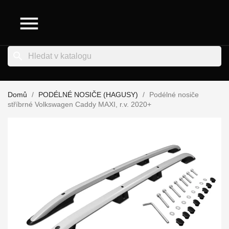

search
Domů
PODÉLNÉ NOSIČE (HAGUSY)
Podélné nosiče
stříbrné Volkswagen Caddy MAXI, r.v. 2020+