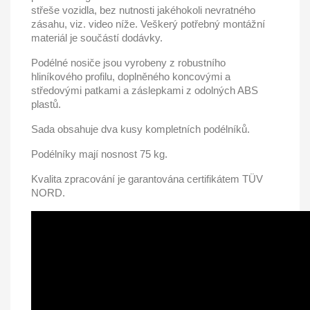
střeše
vozidla
, bez nutnosti jakéhokoli nevratného
zásahu,
viz. video níže
. Veškerý potřebný
montážní
materiál je součástí dodávky.
Podélné nosiče jsou
vyrobeny z robustního
hliníkového profilu
, doplněného koncovými a
středovými patkami a záslepkami
z odolných ABS
plastů
.
Sada obsahuje dva kusy kompletních podélníků.
Podélníky mají
nosnost 75 kg.
Kvalita zpracování je garantována certifikátem
TÜV
NORD.