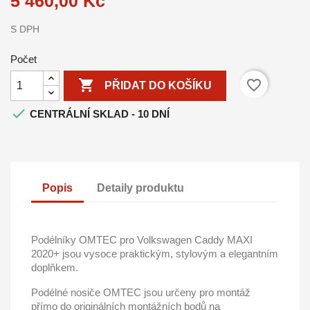
5 460,00 Kč
S DPH
Počet

favorite_border
PŘIDAT DO KOŠÍKU

CENTRÁLNÍ SKLAD - 10 DNÍ
Popis
Detaily produktu
Podélníky OMTEC pro Volkswagen Caddy MAXI
2020+
jsou vysoce praktickým, stylovým a elegantním
doplňkem.
Podélné nosiče OMTEC jsou
určeny pro montáž
přímo do originálních montážních bodů na