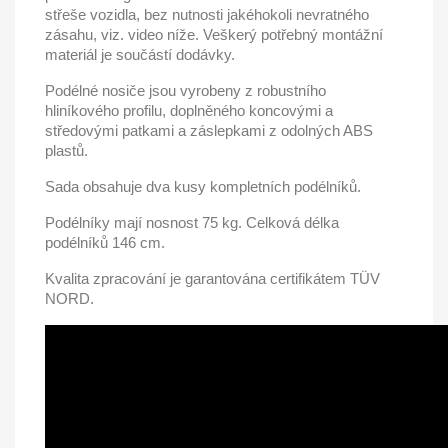
střeše
vozidla
, bez nutnosti jakéhokoli nevratného
zásahu,
viz. video níže
. Veškerý potřebný
montážní
materiál je součástí dodávky.
Podélné nosiče jsou
vyrobeny z robustního
hliníkového profilu
, doplněného koncovými a
středovými patkami a záslepkami
z odolných ABS
plastů
.
Sada obsahuje dva kusy kompletních podélníků.
Podélníky mají
nosnost 75 kg.
Celková
délka
podélníků 146 cm.
Kvalita zpracování je garantována certifikátem
TÜV
NORD.