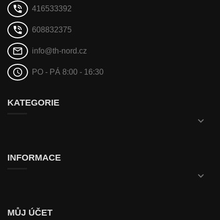
phone_in_talk
416533392
phone_in_talk
608832375
mail_outline
info@th-nord.cz
schedule
PO - PÁ 8:00 - 16:30
KATEGORIE

INFORMACE

MŮJ ÚČET