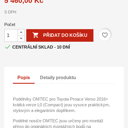
5 460,00 Kč
S DPH
Počet

favorite_border
PŘIDAT DO KOŠÍKU

CENTRÁLNÍ SKLAD - 10 DNÍ
Popis
Detaily produktu
Podélníky OMTEC pro Toyota Proace Verso 2016+
krátká verze L0 (Compact)
jsou vysoce praktickým,
stylovým a elegantním doplňkem.
Podélné nosiče OMTEC jsou
určeny pro montáž
přímo do originálních montážních bodů na