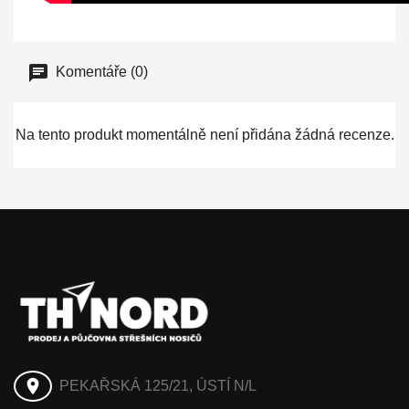
Komentáře (0)
Na tento produkt momentálně není přidána žádná recenze.
place
PEKAŘSKÁ 125/21, ÚSTÍ N/L