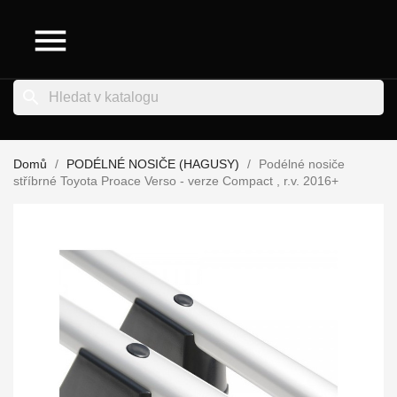

search
Domů
PODÉLNÉ NOSIČE (HAGUSY)
Podélné nosiče
stříbrné Toyota Proace Verso - verze Compact , r.v. 2016+