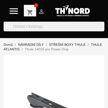
0


shopping_cart
search
Domů
NÁHRADNÍ DÍLY
STŘEŠNÍ BOXY THULE
THULE
ATLANTIS
Thule 14019 pro Power-Grip