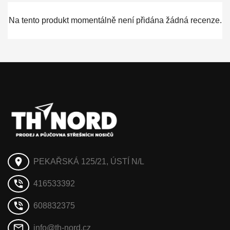
Na tento produkt momentálně není přidána žádná recenze.
place
PEKAŘSKÁ 125/21, ÚSTÍ N/L
phone_in_talk
416533392
phone_in_talk
608832375
mail_outline
info@th-nord.cz