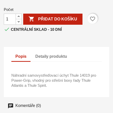
Počet

favorite_border
PŘIDAT DO KOŠÍKU

CENTRÁLNÍ SKLAD - 10 DNÍ
Popis
Detaily produktu
Náhradní samovystřeďovací úchyt Thule 14019 pro
Power-Grip, vhodný pro střešní boxy řady Thule
Atlantis a Thule Spirit.
Komentáře (0)