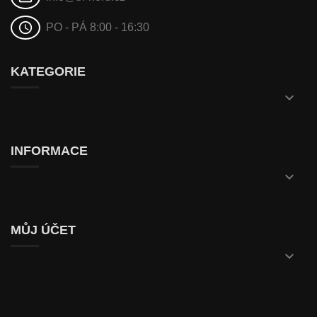
schedule
PO - PÁ 8:00 - 16:30
KATEGORIE

INFORMACE

MŮJ ÚČET
