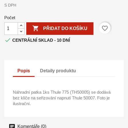
S DPH
Počet

favorite_border
PŘIDAT DO KOŠÍKU

CENTRÁLNÍ SKLAD - 10 DNÍ
Popis
Detaily produktu
Náhradní patka 1ks Thule 775 (TH50005) se dodává
bez klíče na seřizování napnutí Thule 50007. Foto je
ilustrační.
Komentáře (0)