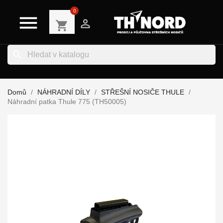
0


shopping_cart
search
Domů
NÁHRADNÍ DÍLY
STŘEŠNÍ NOSIČE THULE
Náhradní patka Thule 775 (TH50005)