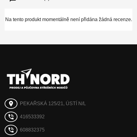
Na tento produkt momentálně není přidána žádná recenze.
place
PEKAŘSKÁ 125/21, ÚSTÍ N/L
phone_in_talk
416533392
phone_in_talk
608832375