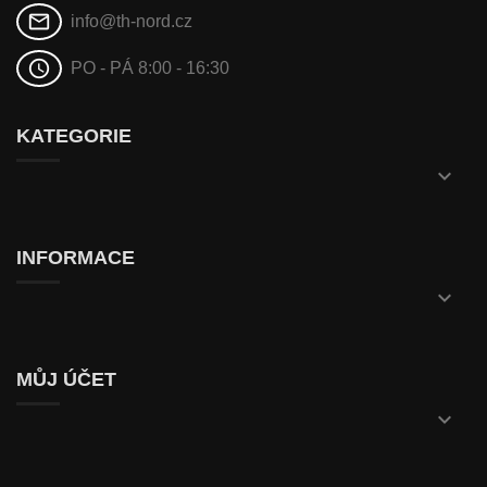
mail_outline
info@th-nord.cz
schedule
PO - PÁ 8:00 - 16:30
KATEGORIE

INFORMACE

MŮJ ÚČET
