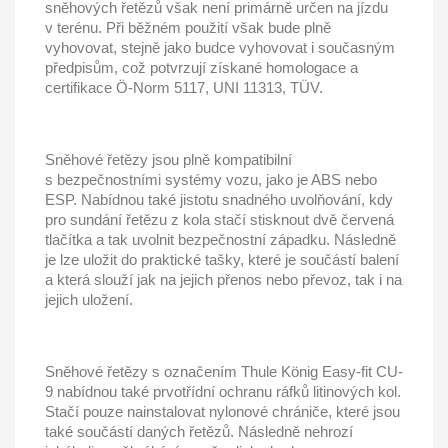
sněhových řetězů však není primárně určen na jízdu
v terénu. Při běžném použití však bude plně
vyhovovat, stejně jako budce vyhovovat i současným
předpisům, což potvrzují získané homologace a
certifikace Ö-Norm 5117, UNI 11313, TÜV.
Sněhové řetězy jsou plně kompatibilní
s bezpečnostními systémy vozu, jako je ABS nebo
ESP. Nabídnou také jistotu snadného uvolňování, kdy
pro sundání řetězu z kola stačí stisknout dvě červená
tlačítka a tak uvolnit bezpečnostní západku. Následně
je lze uložit do praktické tašky, které je součástí balení
a která slouží jak na jejich přenos nebo převoz, tak i na
jejich uložení.
Sněhové řetězy s označením
Thule
König
Easy-fit CU-
9
nabídnou také prvotřídní ochranu ráfků litinových kol.
Stačí pouze nainstalovat nylonové chrániče, které jsou
také součástí daných řetězů. Následně nehrozí