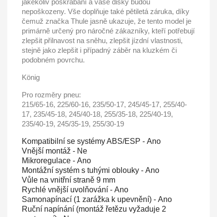
jakékoliv poškrábání a vaše disky budou
nepoškozeny. Vše doplňuje také pětiletá záruka, díky
čemuž značka Thule jasně ukazuje, že tento model je
primárně určený pro náročné zákazníky, kteří potřebují
zlepšit přilnavost na sněhu, zlepšit jízdní vlastnosti,
stejně jako zlepšit i případný záběr na kluzkém či
podobném povrchu.
König
Pro rozměry pneu:
215/65-16, 225/60-16, 235/50-17, 245/45-17, 255/40-
17, 235/45-18, 245/40-18, 255/35-18, 225/40-19,
235/40-19, 245/35-19, 255/30-19
Kompatibilní se systémy ABS/ESP -
Ano
Vnější montáž -
Ne
Mikroregulace -
Ano
Montážní systém s tuhými oblouky -
Ano
Vůle na vnitřní straně
9 mm
Rychlé vnější uvolňování -
Ano
Samonapínací (1 zarážka k upevnění) -
Ano
Ruční napínání (montáž řetězu vyžaduje 2