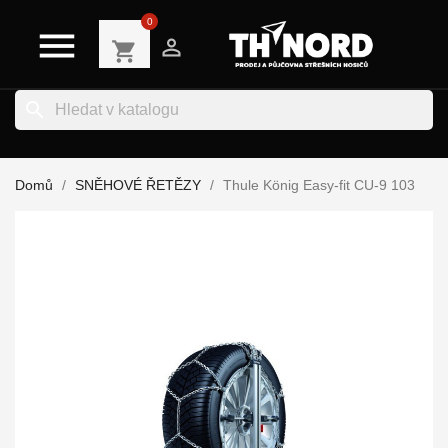
0


shopping_cart
search
Domů
SNĚHOVÉ ŘETĚZY
Thule König Easy-fit CU-9 103