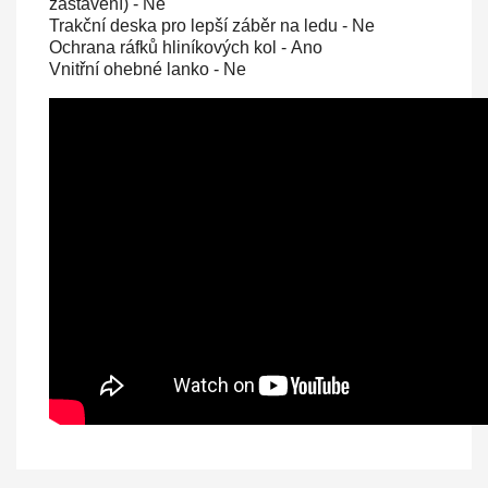
zastavení) -
Ne
Trakční deska pro lepší záběr na ledu -
Ne
Ochrana ráfků hliníkových kol -
Ano
Vnitřní ohebné lanko -
Ne