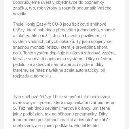
doporučujeme uvést v objednávce do poznámky
značku, typ, rok výroby a rozměr pneumatik Vašeho
vozidla.
Thule
König
Easy-fit CU-9
jsou špičkové sněhové
řetězy, které nabídnou především jednoduchá, snadné
a také rychlé použití. Jejich hlavním pozitivem je i
systém vnitřních tuhých oblouků. Ty jsou spojeny se
snadnou montáží řetězu, která je prováděna shora
dolů. Tento systém doplňuje hliníková středová vzpěra,
která je součástí napínacího systému. Díky nožnímu
pedálu lze aktivovat samonapínací systém, díky
kterému se řetěz navlékne zcela automaticky, při
rozjezdu automobilu.
Tyto sněhové řetězy Thule se pyšní také ocelovými
svařovanými tyčemi, které mají unikátní tvar písmene
S. Též nabídnou devítimilimetrové články, umístěné
jak v podbězích, tak na běhounu pneumatiky. Díky
tomu mohou poskytnout kvalitní a dostatečný záběr
sněhovém, ale i jiném podkladu. Model těchto