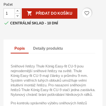
Počet

favorite_border
PŘIDAT DO KOŠÍKU

CENTRÁLNÍ SKLAD - 10 DNÍ
Popis
Detaily produktu
Sněhové řetězy Thule König Easy-fit CU-9
jsou
nejmodernější sněhové řetězy na světě.
Thule
König Easy-fit CU-9
mají články o průměru 9 mm.
Systém vnitřních tuhých oblouků umožňuje velmi
intuitivní montáž řetězu. Pro nasazení sněhovým
řetězů
Thule König Easy-fit CU-9
stačí jedna zastávka.
Nylonový chránič brání poškrábání hliníkových ráfků.
Pro kontrolu správného výběru sněhových řetězů