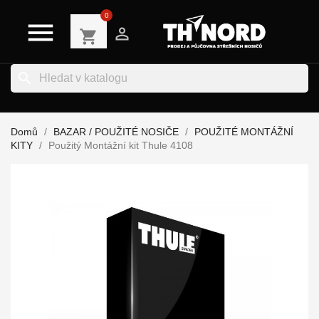
0


shopping_cart
search
Domů
BAZAR / POUŽITÉ NOSIČE
POUŽITÉ MONTÁŽNÍ
KITY
Použitý Montážní kit Thule 4108