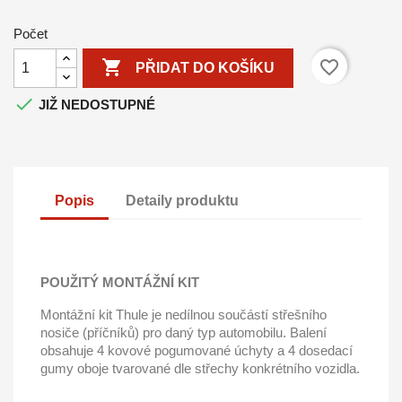
Počet

favorite_border
PŘIDAT DO KOŠÍKU

JIŽ NEDOSTUPNÉ
Popis
Detaily produktu
POUŽITÝ MONTÁŽNÍ KIT
Montážní kit Thule je nedílnou součástí střešního
nosiče (příčníků) pro daný typ automobilu. Balení
obsahuje 4 kovové pogumované úchyty a 4 dosedací
gumy oboje tvarované dle střechy konkrétního vozidla.