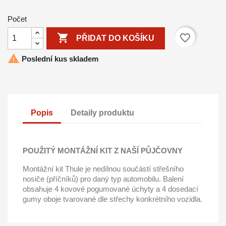
Počet

favorite_border
PŘIDAT DO KOŠÍKU

Poslední kus skladem
Popis
Detaily produktu
POUŽITÝ MONTÁŽNÍ KIT Z NAŠÍ PŮJČOVNY
Montážní kit Thule je nedílnou součástí střešního
nosiče (příčníků) pro daný typ automobilu. Balení
obsahuje 4 kovové pogumované úchyty a 4 dosedací
gumy oboje tvarované dle střechy konkrétního vozidla.