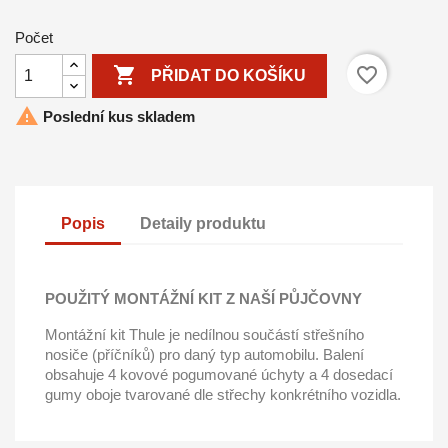
Počet

favorite_border
PŘIDAT DO KOŠÍKU

Poslední kus skladem
Popis
Detaily produktu
POUŽITÝ MONTÁŽNÍ KIT Z NAŠÍ PŮJČOVNY
Montážní kit Thule je nedílnou součástí střešního
nosiče (příčníků) pro daný typ automobilu. Balení
obsahuje 4 kovové pogumované úchyty a 4 dosedací
gumy oboje tvarované dle střechy konkrétního vozidla.