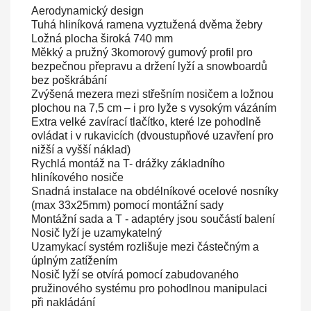
Aerodynamický design
Tuhá hliníková ramena vyztužená dvěma žebry
Ložná plocha široká 740 mm
Měkký a pružný 3komorový gumový profil pro
bezpečnou přepravu a držení lyží a snowboardů
bez poškrábání
Zvýšená mezera mezi střešním nosičem a ložnou
plochou na 7,5 cm – i pro lyže s vysokým vázáním
Extra velké zavírací tlačítko, které lze pohodlně
ovládat i v rukavicích (dvoustupňové uzavření pro
nižší a vyšší náklad)
Rychlá montáž na T- drážky základního
hliníkového nosiče
Snadná instalace na obdélníkové ocelové nosníky
(max 33x25mm) pomocí montážní sady
Montážní sada a T - adaptéry jsou součástí balení
Nosič lyží je uzamykatelný
Uzamykací systém rozlišuje mezi částečným a
úplným zatížením
Nosič lyží se otvírá pomocí zabudovaného
pružinového systému pro pohodlnou manipulaci
při nakládání