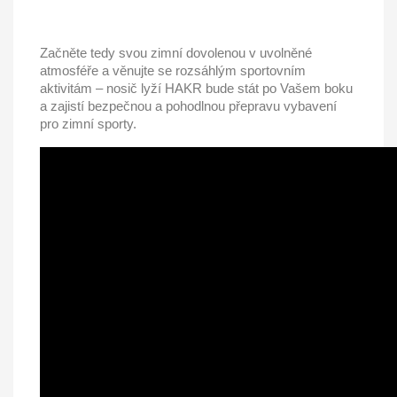
Začněte tedy svou zimní dovolenou v uvolněné
atmosféře a věnujte se rozsáhlým sportovním
aktivitám – nosič lyží HAKR bude stát po Vašem boku
a zajistí bezpečnou a pohodlnou přepravu vybavení
pro zimní sporty.