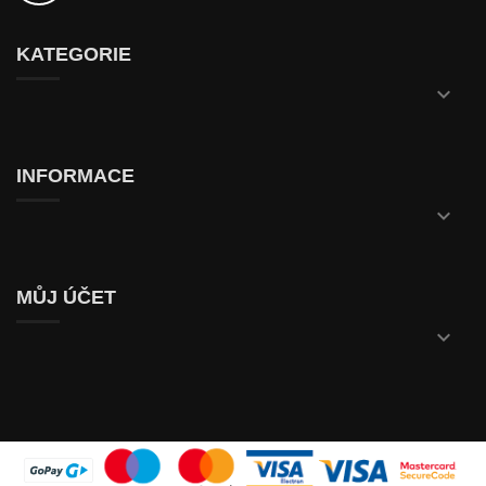
KATEGORIE

INFORMACE

MŮJ ÚČET
