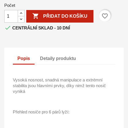
Počet

favorite_border
PŘIDAT DO KOŠÍKU

CENTRÁLNÍ SKLAD - 10 DNÍ
Popis
Detaily produktu
Vysoká nosnost, snadná manipulace a extrémní
stabilita jsou hlavními prvky, díky nimž tento nosič
vyniká
Přehled nosiče pro 6 párů lyží: