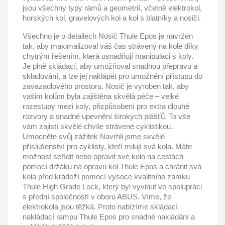
jsou všechny typy rámů a geometrií, včetně elektrokol,
horských kol, gravelových kol a kol s blatníky a nosiči.
Všechno je o detailech Nosič Thule Epos je navržen
tak, aby maximalizoval váš čas strávený na kole díky
chytrým řešením, která usnadňují manipulaci s koly.
Je plně skládací, aby umožňoval snadnou přepravu a
skladování, a lze jej naklápět pro umožnění přístupu do
zavazadlového prostoru. Nosič je vyroben tak, aby
vašim kolům byla zajištěna skvělá péče – velké
rozestupy mezi koly, přizpůsobení pro extra dlouhé
rozvory a snadné upevnění širokých plášťů. To vše
vám zajistí skvělé chvíle strávené cyklistikou.
Umocněte svůj zážitek Navrhli jsme skvělé
příslušenství pro cyklisty, kteří milují svá kola. Máte
možnost seřídit nebo opravit své kolo na cestách
pomocí držáku na opravu kol Thule Epos a chránit svá
kola před krádeží pomocí vysoce kvalitního zámku
Thule High Grade Lock, který byl vyvinut ve spolupráci
s přední společností v oboru ABUS. Víme, že
elektrokola jsou těžká. Proto nabízíme skládací
nakládací rampu Thule Epos pro snadné nakládání a