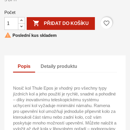
Počet

favorite_border
PŘIDAT DO KOŠÍKU

Poslední kus skladem
Popis
Detaily produktu
Nosič kol Thule Epos je vhodný pro všechny typy
jízdních kol a jeho použití je rychlé, snadné a pohodlné
– díky inovativnímu teleskopickému systému
uchycení kol vyžaduje minimální námahu. Ramena
pro upevnění kol umožňují jednoduše připevnit kolo za
kteroukoli část rámu nebo zadní kolo, což vám
poskytuje mnoho možností upevnění. Můžete naložit a
vyložit až dvě kola v libovolném pořadí – podporovány