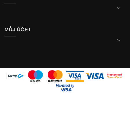

MŮJ ÚČET
