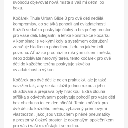
svobodu objevovat nová místa s vašimi dětmi po
boku.
Kočárek Thule Urban Glide 3 pro dvě děti nedělá
kompromisy, co se týká pohodlí ani ovladatelnosti.
Každá sedačka poskytuje útulný a bezpečný prostor
pro vaše děti. Elegantní a lehká konstrukce kočárku
v kombinaci s velkými koly a systémem odpružení
zaručuje hladkou a pohodlnou jízdu na jakémkoli
povrchu. Ať už se procházíte rušnými ulicemi města,
nebo zdoláváte nerovný terén, tento kočárek pro dvě
děti do každého terénu poskytuje skvělou
ovladatelnost a výkon.
Kočárek pro dvě děti je nejen praktický, ale je také
navržen tak, aby se dal složit jednou rukou a jeho
skladování a přeprava byly hračkou. Extra dlouhá
stříška s odvětráváním poskytuje pohodlí pro vaše děti
bez ohledu na to, co den přináší. Tento kočárek pro
dvě děti do každého terénu, vybavený prémiovými
vlastnostmi, jako jsou vzduchem plněné pneumatiky
a prostorný úložný prostor, je dokonalým společníkem
pro vás i vaši rozrůstající se rodinu.