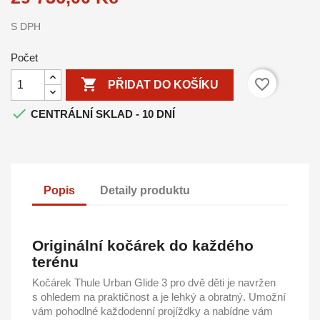
S DPH
Počet

favorite_border
PŘIDAT DO KOŠÍKU

CENTRÁLNÍ SKLAD - 10 DNÍ
Popis
Detaily produktu
Originální kočárek do každého
terénu
Kočárek Thule Urban Glide 3 pro dvě děti je navržen
s ohledem na praktičnost a je lehký a obratný. Umožní
vám pohodlné každodenní projíždky a nabídne vám