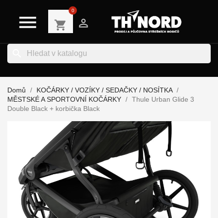
0


shopping_cart
search
Domů
KOČÁRKY / VOZÍKY / SEDAČKY / NOSÍTKA
MĚSTSKÉ A SPORTOVNÍ KOČÁRKY
Thule Urban Glide 3
Double Black + korbička Black