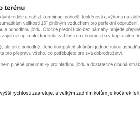
o terénu
tivní rodiče a nabízí kombinaci pohodlí, funkčnosti a výkonu na jaké
neumatikám velikosti 16" plněným vzduchem pro perfektní odpružení
lou a pohodlnou jízdu. Otočné přední kolo bez námahy projede přepln
ajišťuje optimální kontrolu rychlosti na chodnících i v kopcovitém t
ký, ale také pohodlný. Jeho kompaktní skládání jednou rukou usnadňu
ta pro přepravu všeho, co potřebujete pro svá dobrodružství.
em plněné pneumatiky pro hladkou jízdu a dostatečné dlouhá stříšk
 vyšší rychlosti zaaretuje, a velkým zadním kolům je kočárek le