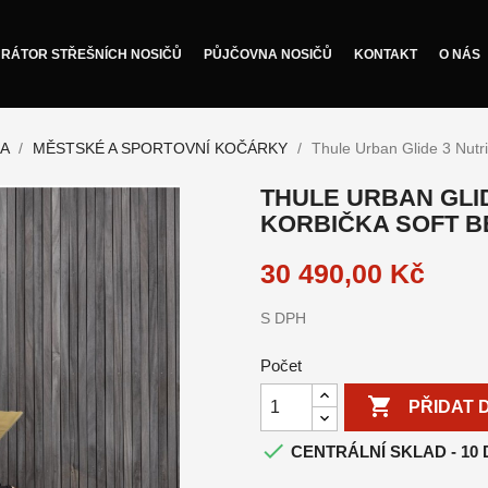
RÁTOR STŘEŠNÍCH NOSIČŮ
PŮJČOVNA NOSIČŮ
KONTAKT
O NÁS
KA
MĚSTSKÉ A SPORTOVNÍ KOČÁRKY
Thule Urban Glide 3 Nutri
THULE URBAN GLID
KORBIČKA SOFT B
30 490,00 Kč
S DPH
Počet

PŘIDAT 

CENTRÁLNÍ SKLAD - 10 