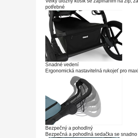
Velký úložný košík se zapínáním na zip, z
potřebné
Snadné vedení
Ergonomická nastavitelná rukojeť pro maxi
Bezpečný a pohodlný
Bezpečná a pohodlná sedačka se snadno 