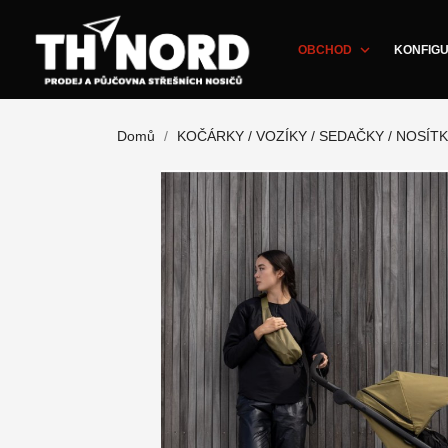
expand_more
OBCHOD
KONFIGU
Domů
KOČÁRKY / VOZÍKY / SEDAČKY / NOSÍT