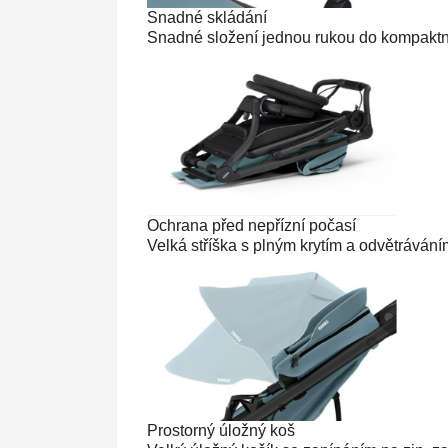
Snadné skládání
Snadné složení jednou rukou do kompaktní
Ochrana před nepřízní počasí
Velká stříška s plným krytím a odvětráváním
Prostorný úložný koš