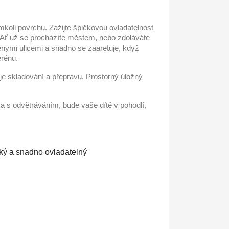
mkoli povrchu. Zažijte špičkovou ovladatelnost
. Ať už se procházíte městem, nebo zdoláváte
ěnými ulicemi a snadno se zaaretuje, když
erénu.
je skladování a přepravu. Prostorný úložný
a s odvětráváním, bude vaše dítě v pohodlí,
hký a snadno ovladatelný