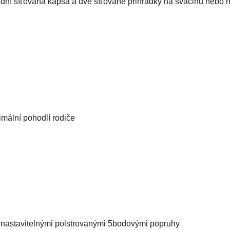
adní síťovaná kapsa a dvě síťované přihrádky na svačinu nebo hr
mální pohodlí rodiče
nastavitelnými polstrovanými 5bodovými popruhy