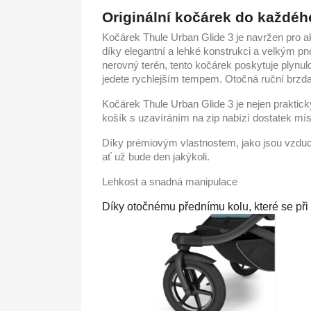
Originální kočárek do každéh
Kočárek Thule Urban Glide 3 je navržen pro ak
díky elegantní a lehké konstrukci a velkým p
nerovný terén, tento kočárek poskytuje plynu
jedete rychlejším tempem. Otočná ruční brzda z
Kočárek Thule Urban Glide 3 je nejen praktic
košík s uzavíráním na zip nabízí dostatek mís
Díky prémiovým vlastnostem, jako jsou vzduch
ať už bude den jakýkoli.
Lehkost a snadná manipulace
Díky otočnému přednímu kolu, které se při