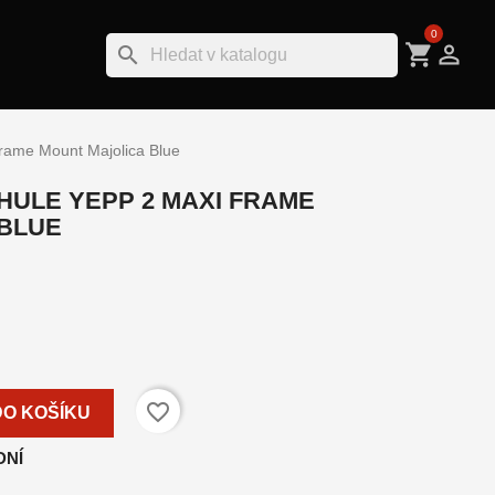
0
shopping_cart

search
rame Mount Majolica Blue
ULE YEPP 2 MAXI FRAME
 BLUE
favorite_border
DO KOŠÍKU
DNÍ