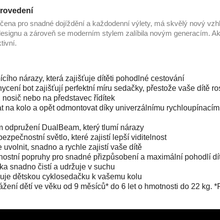
provedení
rčena pro snadné dojíždění a každodenní výlety, má skvělý nový vzhl
designu a zároveň se moderním stylem zalíbila novým generacím. Ak
tivní.
ího nárazy, která zajišťuje dítěti pohodlné cestování
cení bot zajišťují perfektní míru sedačky, přestože vaše dítě ro
 nosič nebo na představec řídítek
 na kolo a opět odmontovat díky univerzálnímu rychloupínacím
m odpružení DualBeam, který tlumí nárazy
pečnostní světlo, které zajistí lepší viditelnost
uvolnit, snadno a rychle zajistí vaše dítě
ostní popruhy pro snadné přizpůsobení a maximální pohodlí dí
a snadno čistí a udržuje v suchu
ňuje dětskou cyklosedačku k vašemu kolu
ení dětí ve věku od 9 měsíců* do 6 let o hmotnosti do 22 kg. *Po