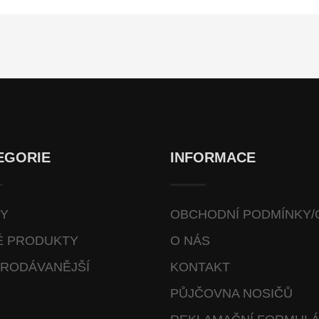
EGORIE
INFORMACE
VY
OBCHODNÍ PODMÍNKY/
É PRODUKTY
O NÁS
RODÁVANĚJŠÍ
KONTAKT
PŮJČOVNA NOSIČŮ