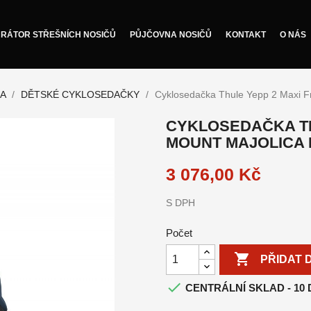
RÁTOR STŘEŠNÍCH NOSIČŮ
PŮJČOVNA NOSIČŮ
KONTAKT
O NÁS
KA
DĚTSKÉ CYKLOSEDAČKY
Cyklosedačka Thule Yepp 2 Maxi F
CYKLOSEDAČKA TH
MOUNT MAJOLICA
3 076,00 Kč
S DPH
Počet

PŘIDAT 

CENTRÁLNÍ SKLAD - 10 