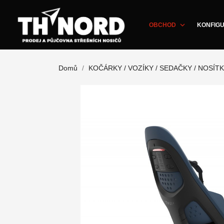
expand_more
OBCHOD
KONFIGU
Domů
KOČÁRKY / VOZÍKY / SEDAČKY / NOSÍT