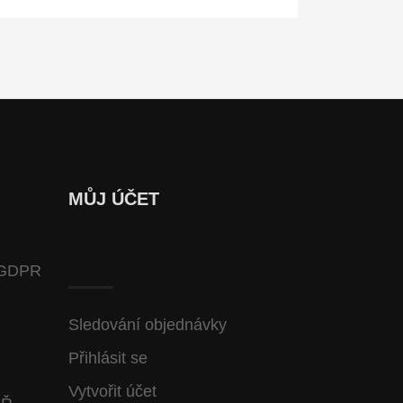
MŮJ ÚČET
GDPR
Sledování objednávky
Přihlásit se
Vytvořit účet