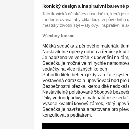
Ikonický design a inspirativní barevné 
Tato ikonická dětská cyklosedačka, která je u
modernizována, aby ctila dědictví původního 
městský životní styl – stylový, inspirativní a ak
Všechny funkce
Měkká sedačka z pěnového materiálu tlumíc
Nastavitelné opěrky nohou a řemínky k uchy
Je nabízena ve verzích k upevnění na rám,
Sedačku je možné velmi rychle namontovat
sedačky na více různých kolech
Pohodlí dítěte během jízdy zaručuje systé
Vestavěná odrazka a upevňovací bod pro bez
Bezpečnostní přezka, kterou dítě nedokáže 
Nastavitelné polstrované 5bodové bezpečn
Díky vodoodpudivým materiálům se sedačk
Vysoce kvalitní kovový zámek, který upev
Sedačka je navržena a testována pro převáž
konzultovat s pediatrem.