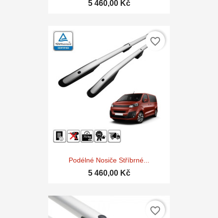
5 460,00 Kč
favorite_border
Podélné Nosiče Stříbrné...
5 460,00 Kč
favorite_border