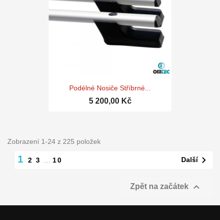
Podélné Nosiče Stříbrné...
5 200,00 Kč
Zobrazení 1-24 z 225 položek
1

Další
2
3
…
10

Zpět na začátek