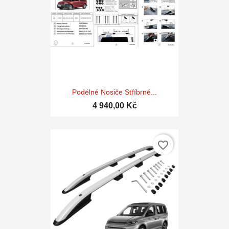
Podélné Nosiče Stříbrné...
4 940,00 Kč
favorite_border