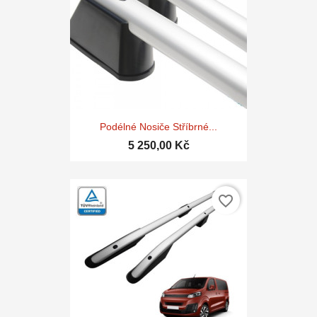
Podélné Nosiče Stříbrné...
5 250,00 Kč
favorite_border