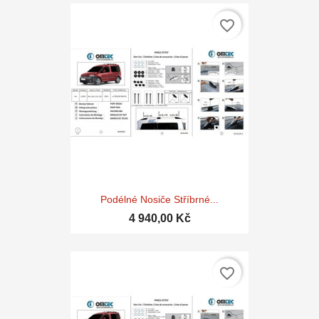
favorite_border
Podélné Nosiče Stříbrné...
4 940,00 Kč
favorite_border