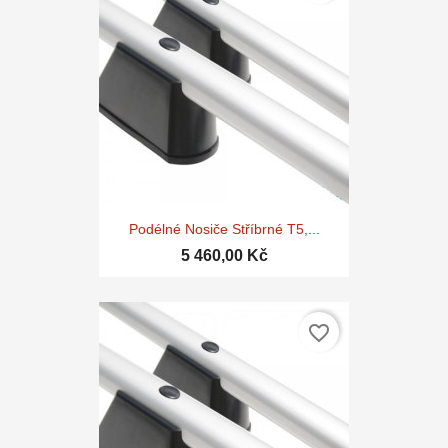
Podélné Nosiče Stříbrné T5,...
5 460,00 Kč
favorite_border