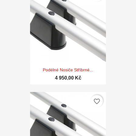
Podélné Nosiče Stříbrné...
4 950,00 Kč
favorite_border