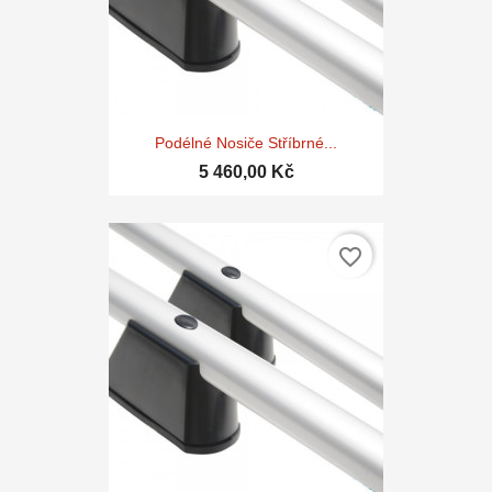
Podélné Nosiče Stříbrné...
5 460,00 Kč
favorite_border