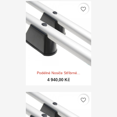
favorite_border
Podélné Nosiče Stříbrné...
4 940,00 Kč
favorite_border