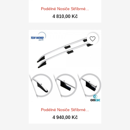
Podélné Nosiče Stříbrné...
4 810,00 Kč
favorite_border
Podélné Nosiče Stříbrné...
4 940,00 Kč