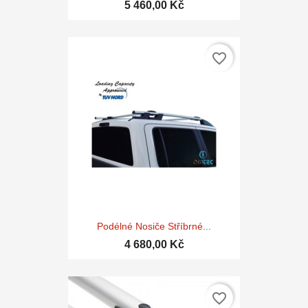
5 460,00 Kč
favorite_border
Podélné Nosiče Stříbrné...
4 680,00 Kč
favorite_border