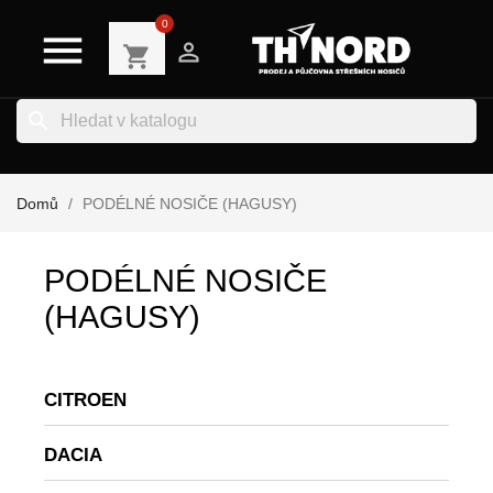
0


shopping_cart
search
Domů
PODÉLNÉ NOSIČE (HAGUSY)
PODÉLNÉ NOSIČE
(HAGUSY)
CITROEN
DACIA