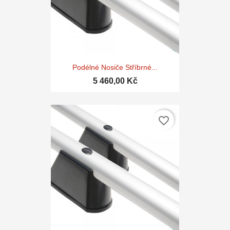
Podélné Nosiče Stříbrné...
5 460,00 Kč
favorite_border