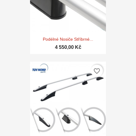
Podélné Nosiče Stříbrné...
4 550,00 Kč
favorite_border