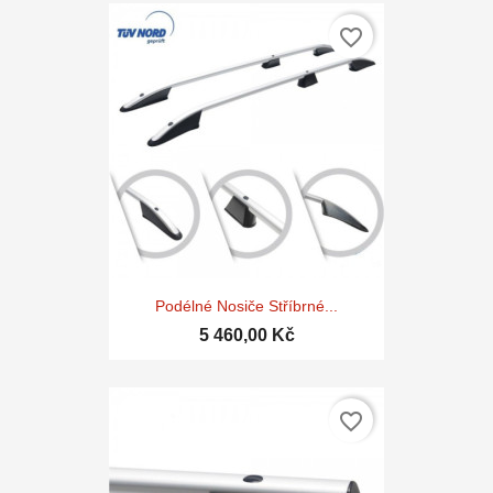
favorite_border
Podélné Nosiče Stříbrné...
5 460,00 Kč
favorite_border