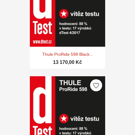
Thule ProRide 598 Black...
13 170,00 Kč
favorite_border