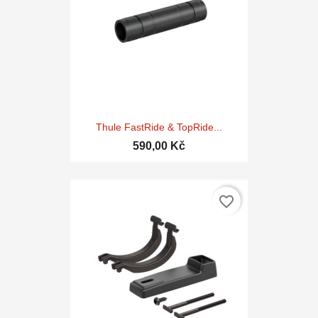
Thule FastRide & TopRide...
590,00 Kč
favorite_border