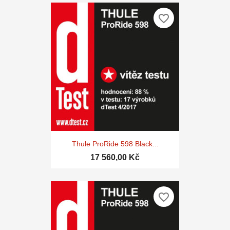
favorite_border
Thule ProRide 598 Black...
17 560,00 Kč
favorite_border