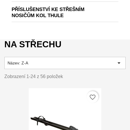
PŘÍSLUŠENSTVÍ KE STŘEŠNÍM
NOSIČŮM KOL THULE
NA STŘECHU

Název: Z-A
Zobrazení 1-24 z 56 položek
favorite_border