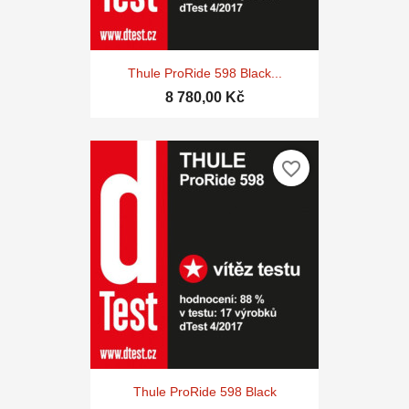
Thule ProRide 598 Black...
8 780,00 Kč
favorite_border
Thule ProRide 598 Black