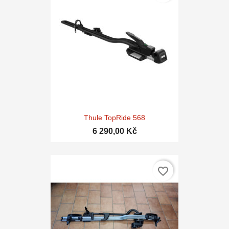
Thule TopRide 568
6 290,00 Kč
favorite_border