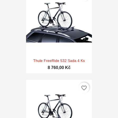
Thule FreeRide 532 Sada 4 Ks
8 760,00 Kč
favorite_border