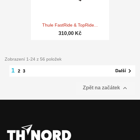
Thule FastRide & TopRide...
310,00 Kč
Zobrazení 1-24 z 56 položek
1

Další
2
3

Zpět na začátek