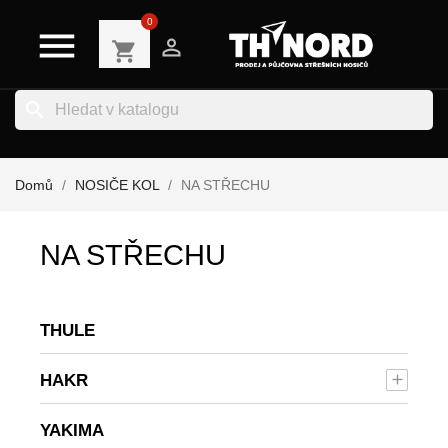
0


shopping_cart
search
Domů
NOSIČE KOL
NA STŘECHU
NA STŘECHU
THULE
HAKR

YAKIMA