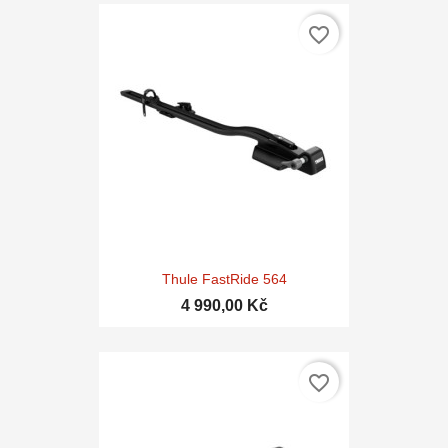
favorite_border
Thule FastRide 564
4 990,00 Kč
favorite_border