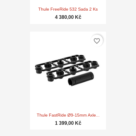
Thule FreeRide 532 Sada 2 Ks
4 380,00 Kč
favorite_border
Thule FastRide Ø9-15mm Axle...
1 399,00 Kč