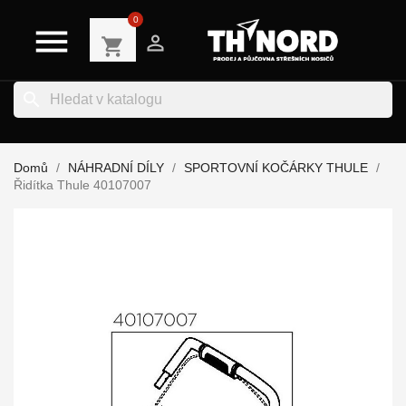
0


shopping_cart
search
Domů
NÁHRADNÍ DÍLY
SPORTOVNÍ KOČÁRKY THULE
Řidítka Thule 40107007