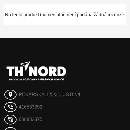
Na tento produkt momentálně není přidána žádná recenze.
place
PEKAŘSKÁ 125/21, ÚSTÍ N/L
phone_in_talk
416533392
phone_in_talk
608832375