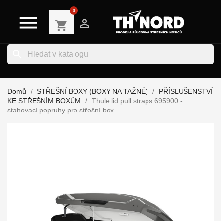
0


shopping_cart
search
Domů
STŘEŠNÍ BOXY (BOXY NA TAŽNÉ)
PŘÍSLUŠENSTVÍ
KE STŘEŠNÍM BOXŮM
Thule lid pull straps 695900 -
stahovací popruhy pro střešní box