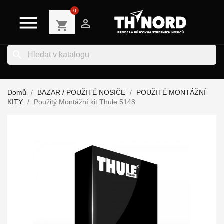
0


shopping_cart
search
Domů
BAZAR / POUŽITÉ NOSIČE
POUŽITÉ MONTÁŽNÍ
KITY
Použitý Montážní kit Thule 5148