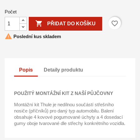
Počet

favorite_border
PŘIDAT DO KOŠÍKU

Poslední kus skladem
Popis
Detaily produktu
POUŽITÝ MONTÁŽNÍ KIT Z NAŠÍ PŮJČOVNY
Montážní kit Thule je nedílnou součástí střešního
nosiče (příčníků) pro daný typ automobilu. Balení
obsahuje 4 kovové pogumované úchyty a 4 dosedací
gumy oboje tvarované dle střechy konkrétního vozidla.