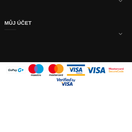

MŮJ ÚČET
