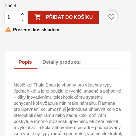
Počet

favorite_border
PŘIDAT DO KOŠÍKU

Poslední kus skladem
Popis
Detaily produktu
Nosič kol Thule Epos je vhodný pro všechny typy
jízdních kol a jeho použití je rychlé, snadné a pohodlné
– díky inovativnímu teleskopickému systému
uchycení kol vyžaduje minimální námahu. Ramena
pro upevnění kol umožňují jednoduše připevnit kolo za
kteroukoli část rámu nebo zadní kolo, což vám
poskytuje mnoho možností upevnění. Můžete naložit
a vyložit až tři kola v libovolném pořadí – podporovány
jsou všechny typy rámů a geometrií, včetně elektrokol,