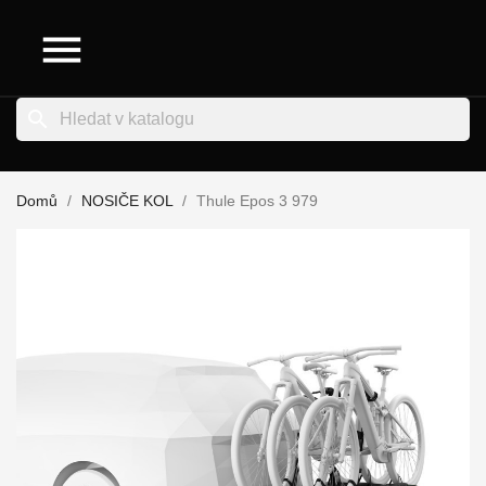

search
Domů
NOSIČE KOL
Thule Epos 3 979