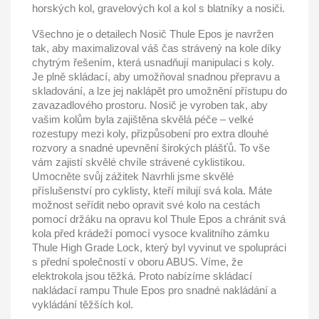
horských kol, gravelových kol a kol s blatníky a nosiči.
Všechno je o detailech Nosič Thule Epos je navržen
tak, aby maximalizoval váš čas strávený na kole díky
chytrým řešením, která usnadňují manipulaci s koly.
Je plně skládací, aby umožňoval snadnou přepravu a
skladování, a lze jej naklápět pro umožnění přístupu do
zavazadlového prostoru. Nosič je vyroben tak, aby
vašim kolům byla zajištěna skvělá péče – velké
rozestupy mezi koly, přizpůsobení pro extra dlouhé
rozvory a snadné upevnění širokých plášťů. To vše
vám zajistí skvělé chvíle strávené cyklistikou.
Umocněte svůj zážitek Navrhli jsme skvělé
příslušenství pro cyklisty, kteří milují svá kola. Máte
možnost seřídit nebo opravit své kolo na cestách
pomocí držáku na opravu kol Thule Epos a chránit svá
kola před krádeží pomocí vysoce kvalitního zámku
Thule High Grade Lock, který byl vyvinut ve spolupráci
s přední společností v oboru ABUS. Víme, že
elektrokola jsou těžká. Proto nabízíme skládací
nakládací rampu Thule Epos pro snadné nakládání a
vykládání těžších kol.