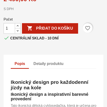
S DPH
Počet

favorite_border
PŘIDAT DO KOŠÍKU

CENTRÁLNÍ SKLAD - 10 DNÍ
Popis
Detaily produktu
Ikonický design pro každodenní
jízdy na kole
Ikonický design a inspirativní barevné
provedení
Tato ikonická dětská cyklosedačka, která je určena pro