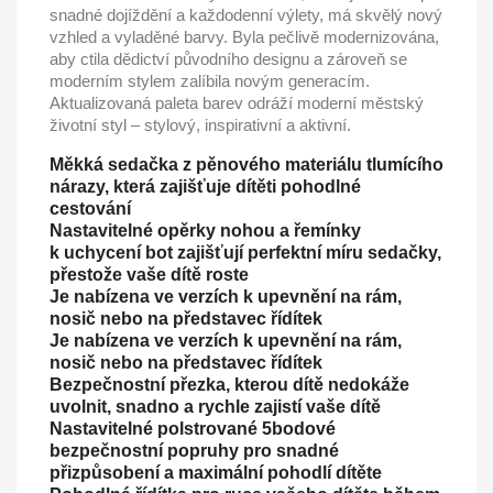
snadné dojíždění a každodenní výlety, má skvělý nový
vzhled a vyladěné barvy. Byla pečlivě modernizována,
aby ctila dědictví původního designu a zároveň se
moderním stylem zalíbila novým generacím.
Aktualizovaná paleta barev odráží moderní městský
životní styl – stylový, inspirativní a aktivní.
Měkká sedačka z pěnového materiálu tlumícího
nárazy, která zajišťuje dítěti pohodlné
cestování
Nastavitelné opěrky nohou a řemínky
k uchycení bot zajišťují perfektní míru sedačky,
přestože vaše dítě roste
Je nabízena ve verzích k upevnění na rám,
nosič nebo na představec řídítek
Je nabízena ve verzích k upevnění na rám,
nosič nebo na představec řídítek
Bezpečnostní přezka, kterou dítě nedokáže
uvolnit, snadno a rychle zajistí vaše dítě
Nastavitelné polstrované 5bodové
bezpečnostní popruhy pro snadné
přizpůsobení a maximální pohodlí dítěte