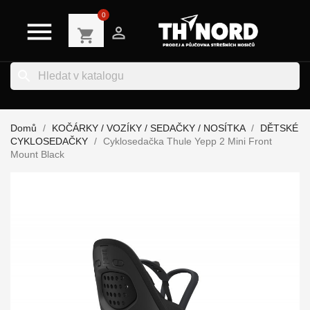
0


shopping_cart
search
Domů
KOČÁRKY / VOZÍKY / SEDAČKY / NOSÍTKA
DĚTSKÉ
CYKLOSEDAČKY
Cyklosedačka Thule Yepp 2 Mini Front
Mount Black